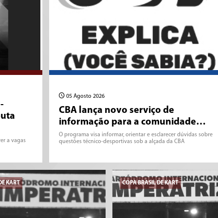
05 Agosto 2026
-
CBA lança novo serviço de
puta
informação para a comunidade…
O programa visa informar, orientar e esclarecer dúvidas sobre
rer a vagas
questões técnico-desportivas sob a alçada da CBA
DE KART
COPA BRASIL DE KART