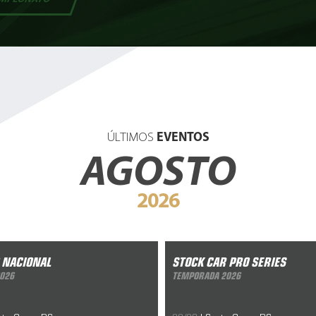
ÚLTIMOS
EVENTOS
AGOSTO
2026
ional
Overall - 2026
Stock Car Pro Series
Temporada 2
 NACIONAL
STOCK CAR PRO SERIES
10/05/2019
2026
TEMPORADA 2026