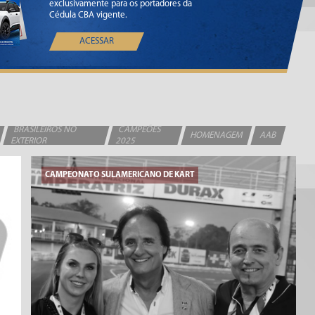
exclusivamente para os portadores da
Cédula CBA vigente.
ACESSAR
BRASILEIROS NO
CAMPEÕES
HOMENAGEM
AAB
EXTERIOR
2025
CAMPEONATO SULAMERICANO DE KART