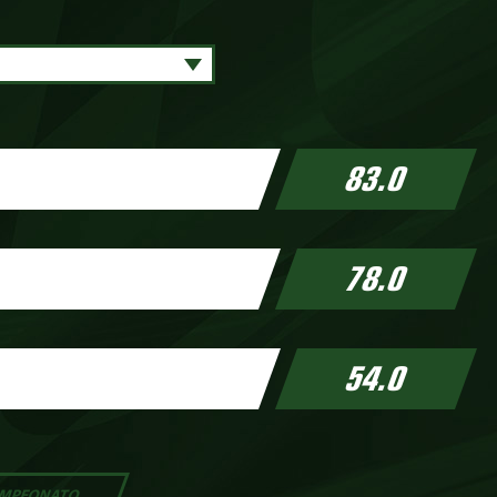
83.0
78.0
54.0
MPEONATO