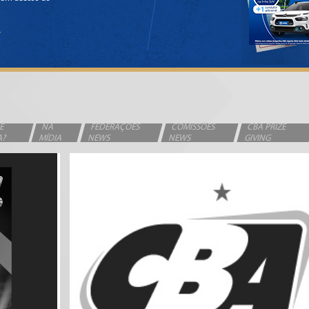
Ê
NA
FEDERAÇÕES
COMISSÕES
CBA PRIZE
A?
MÍDIA
NEWS
NEWS
GIVING