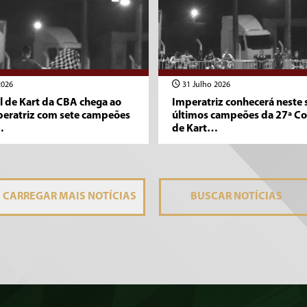
2026
31 Julho 2026
l de Kart da CBA chega ao
Imperatriz conhecerá neste
peratriz com sete campeões
últimos campeões da 27ª Co
…
de Kart…
CARREGAR MAIS
NOTÍCIAS
BUSCAR
NOTÍCIAS