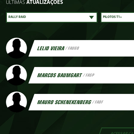
ÚLTIMAS
ATUALIZAÇÕES
LELIO VIEIRA
/ FAUGO
MARCOS BAUMGART
/ FASP
MAURO SCHENEKENBERG
/ FADF
ACESSAR
CA