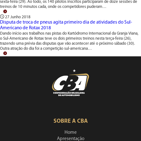
sexta-feira (29). Ao todo, os 140 pilotos inscritos participaram de doze sessões de
treinos de 10 minutos cada, onde os competidores puderam…
27 Junho 2018
Disputa de troca de pneus agita primeiro dia de atividades do Sul-
Americano de Rotax 2018
Dando início aos trabalhos nas pistas do Kartódromo Internacional da Granja Viana,
o Sul-Americano de Rotax teve os dois primeiros treinos nesta terça-feira (26),
trazendo uma prévia das disputas que vão acontecer até o próximo sábado (30).
Outra atração do dia foi a competição sul-americana…
SOBRE A CBA
Home
Apresentação