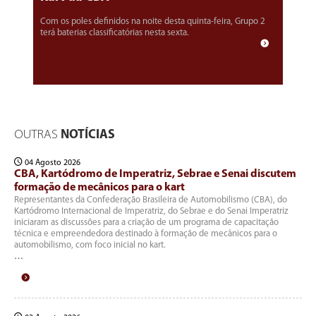
Com os poles definidos na noite desta quinta-feira, Grupo 2
terá baterias classificatórias nesta sexta.
OUTRAS
NOTÍCIAS
04 Agosto 2026
CBA, Kartódromo de Imperatriz, Sebrae e Senai discutem
formação de mecânicos para o kart
Representantes da Confederação Brasileira de Automobilismo (CBA), do
Kartódromo Internacional de Imperatriz, do Sebrae e do Senai Imperatriz
iniciaram as discussões para a criação de um programa de capacitação
técnica e empreendedora destinado à formação de mecânicos para o
automobilismo, com foco inicial no kart.
…