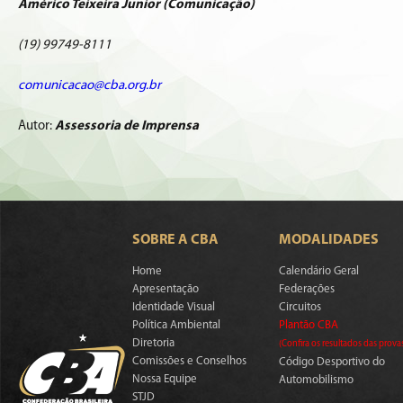
Américo Teixeira Junior (Comunicação)
(19) 99749-8111
comunicacao@cba.org.br
Autor:
Assessoria de Imprensa
SOBRE A CBA
MODALIDADES
Home
Calendário Geral
Apresentação
Federações
Identidade Visual
Circuitos
Política Ambiental
Plantão CBA
Diretoria
(Confira os resultados das prova
Comissões e Conselhos
Código Desportivo do
Nossa Equipe
Automobilismo
STJD