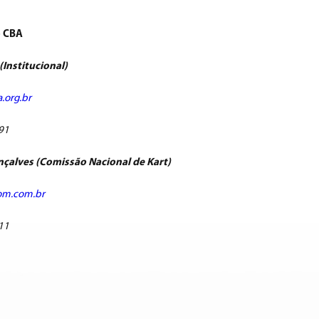
 CBA
(Institucional)
.org.br
91
çalves (Comissão Nacional de Kart)
om.com.br
11