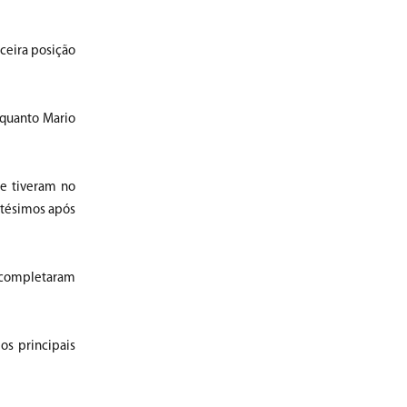
ceira posição
nquanto Mario
ue tiveram no
ntésimos após
z completaram
os principais