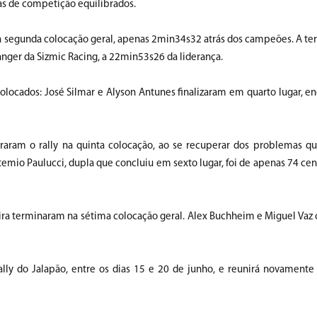
as de competição equilibrados.
 segunda colocação geral, apenas 2min34s32 atrás dos campeões. A ter
ger da Sizmic Racing, a 22min53s26 da liderança.
colocados: José Silmar e Alyson Antunes finalizaram em quarto lugar, e
raram o rally na quinta colocação, ao se recuperar dos problemas q
emio Paulucci, dupla que concluiu em sexto lugar, foi de apenas 74 ce
ira terminaram na sétima colocação geral. Alex Buchheim e Miguel Va
lly do Jalapão, entre os dias 15 e 20 de junho, e reunirá novamente 