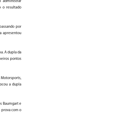
m administrar
o o resultado
 passando por
ta apresentou
a. A dupla da
meiros pontos
 Motorsports,
locou a dupla
os Baumgart e
 a prova com o