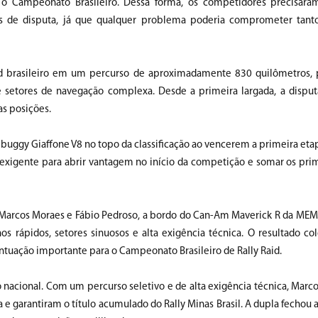
 o Campeonato Brasileiro. Dessa forma, os competidores precisara
as de disputa, já que qualquer problema poderia comprometer tant
aid brasileiro em um percurso de aproximadamente 830 quilômetros,
ias e setores de navegação complexa. Desde a primeira largada, a dispu
as posições.
 buggy Giaffone V8 no topo da classificação ao vencerem a primeira etap
exigente para abrir vantagem no início da competição e somar os pri
Marcos Moraes e Fábio Pedroso, a bordo do Can-Am Maverick R da MEM
s rápidos, setores sinuosos e alta exigência técnica. O resultado co
ntuação importante para o Campeonato Brasileiro de Rally Raid.
ão nacional. Com um percurso seletivo e de alta exigência técnica, Marc
a e garantiram o título acumulado do Rally Minas Brasil. A dupla fechou