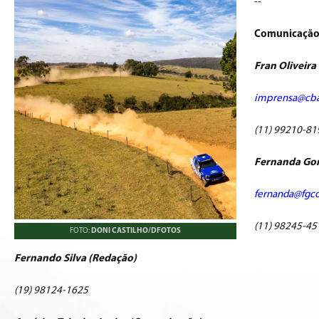
--
Comunicação
Fran Oliveira 
imprensa@cba
(11) 99210-81
Fernanda Gon
fernanda@fgc
(11) 98245-45
FOTO:
DONI CASTILHO/DFOTOS
Fernando Silva (Redação)
(19) 98124-1625