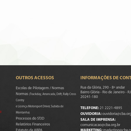
OUTROS ACESSOS
INFORMAÇÕES DE CON
Rua da Glória, 290 - 8º andar
Escolas de Pilotagem / Normas
Bairro Glória - Rio de Janeiro - RJ
Normas
(Trackday, Arrancada, Drift, Rally Cross
20241-180
Contry
e Licença Motorsport Driver, Subida de
TELEFONE:
21 2221-4895
s)
Montanha)
OUVIDORIA:
ouvidoria@cba.org
Processos do STJD
SALA DE IMPRENSA:
Relatórios Financeiros
comunicacao@cba.org.br
Estatuto da ABPA
MARKETING:
marketing@cba.o