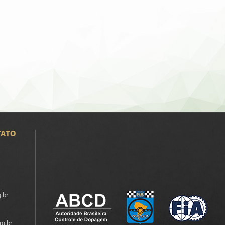
TATO
.br
rg.br