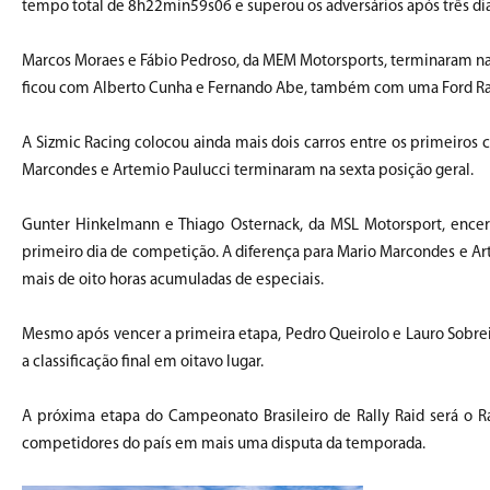
tempo total de 8h22min59s06 e superou os adversários após três di
Marcos Moraes e Fábio Pedroso, da MEM Motorsports, terminaram na
ficou com Alberto Cunha e Fernando Abe, também com uma Ford Ran
A Sizmic Racing colocou ainda mais dois carros entre os primeiros 
Marcondes e Artemio Paulucci terminaram na sexta posição geral.
Gunter Hinkelmann e Thiago Osternack, da MSL Motorsport, encer
primeiro dia de competição. A diferença para Mario Marcondes e Art
mais de oito horas acumuladas de especiais.
Mesmo após vencer a primeira etapa, Pedro Queirolo e Lauro Sobre
a classificação final em oitavo lugar.
A próxima etapa do Campeonato Brasileiro de Rally Raid será o Ra
competidores do país em mais uma disputa da temporada.