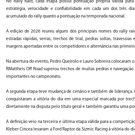
No Rally Raid, cada etapa possui pontuação própria válida para
estratégia, velocidade e confiabilidade em cada um dos três di
acumulado do rally quanto a pontuação na temporada nacional.
A edição de 2026 reuniu alguns dos principais nomes do rally r
estradas rápidas, serras, trechos de trial, pedras soltas, travess
margens apertadas entre os competidores e alternância nas primeir
Na abertura do evento, Pedro Queirolo e Lauro Sobreira colocaram o
RMattheis Off Road superou trechos de muitas pedras e navegação 
importantes no campeonato.
A segunda etapa teve mudança de cenário e também de liderança. 
conquistaram a vitória do dia em uma especial marcada por trecho
diretamente na disputa pelo título geral e também garantiu uma po
A definição veio na terceira e última etapa válida para a competiç
Kleber Cincea levaram a Ford Raptor da Sizmic Racing à vitória do di