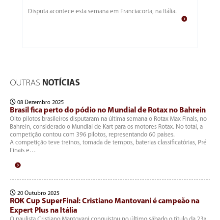
Disputa acontece esta semana em Franciacorta, na Itália.
OUTRAS
NOTÍCIAS
08 Dezembro 2025
Brasil fica perto do pódio no Mundial de Rotax no Bahrein
Oito pilotos brasileiros disputaram na última semana o Rotax Max Finals, no
Bahrein, considerado o Mundial de Kart para os motores Rotax. No total, a
competição contou com 396 pilotos, representando 60 países.
A competição teve treinos, tomada de tempos, baterias classificatórias, Pré
Finais e…
20 Outubro 2025
ROK Cup SuperFinal: Cristiano Mantovani é campeão na
Expert Plus na Itália
O paulista Cristiano Mantovani conquistou no último sábado o título da 23ª