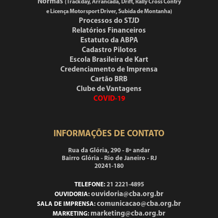
Normas
(Trackday, Arrancada, Drift, Rally Cross Contry
e Licença Motorsport Driver, Subida de Montanha)
Processos do STJD
Relatórios Financeiros
Estatuto da ABPA
Cadastro Pilotos
Escola Brasileira de Kart
Credenciamento de Imprensa
Cartão BRB
Clube de Vantagens
COVID-19
INFORMAÇÕES DE CONTATO
Rua da Glória, 290 - 8º andar
Bairro Glória - Rio de Janeiro - RJ
20241-180
TELEFONE:
21 2221-4895
ouvidoria@cba.org.br
OUVIDORIA:
comunicacao@cba.org.br
SALA DE IMPRENSA:
marketing@cba.org.br
MARKETING: