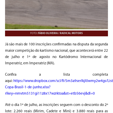
FOTO:
FÁBIO OLIVEIRA / RADICAL MOTORS
Já são mais de 100 inscrições confirmadas na disputa da segunda
maior competição do kartismo nacional, que acontecerá entre 22
de julho e 1º de agosto no Kartódromo Internacional de
Imperatriz, em Imperatriz (MA).
Confira a lista completa
aqui:
https://www.dropbox.com/scl/fi/5m3a9serlkjl0wmy2w4gs/List
Copa-Brasil-1-de-junho.xlsx?
rlkey=nmvtm5131gi11z8x17wzrktoa&st=etb56evj&dl=0
Até o dia 1º de julho, as inscrições seguem com o desconto do 2º
lote: 2.260 reais (Mirim, Cadete e Mini) e 3.880 reais para as