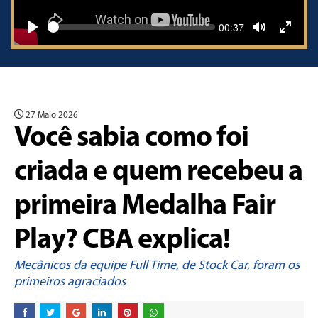
Seek
Current
00:37
time
Play
Toggle
Toggle
Mute
Fullscr
27 Maio 2026
Você sabia como foi
criada e quem recebeu a
primeira Medalha Fair
Play? CBA explica!
Mecânicos da equipe Full Time, de Stock Car, foram os
primeiros agraciados