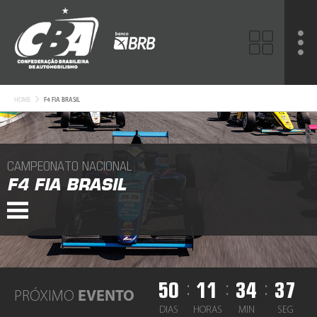
HOME
F4 FIA BRASIL
CAMPEONATO NACIONAL
F4 FIA BRASIL
50
11
34
37
:
:
:
PRÓXIMO
EVENTO
DIAS
HORAS
MIN
SEG