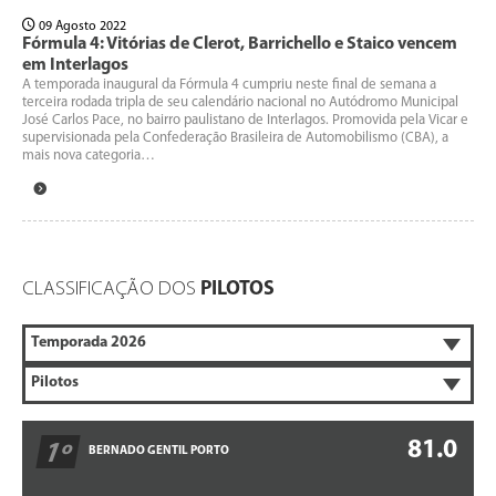
09 Agosto 2022
Fórmula 4: Vitórias de Clerot, Barrichello e Staico vencem
em Interlagos
A temporada inaugural da Fórmula 4 cumpriu neste final de semana a
terceira rodada tripla de seu calendário nacional no Autódromo Municipal
José Carlos Pace, no bairro paulistano de Interlagos. Promovida pela Vicar e
supervisionada pela Confederação Brasileira de Automobilismo (CBA), a
mais nova categoria…
CLASSIFICAÇÃO DOS
PILOTOS
81.0
1º
BERNADO GENTIL PORTO