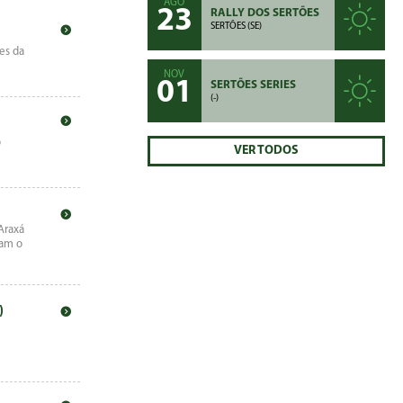
AGO
23
RALLY DOS SERTÕES
SERTÕES (SE)
es da
NOV
01
SERTÕES SERIES
(-)
o
VER TODOS
 Araxá
ram o
)