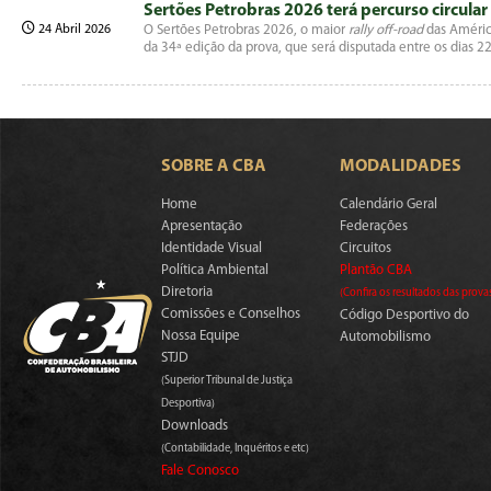
Sertões Petrobras 2026 terá percurso circula
24 Abril 2026
O Sertões Petrobras 2026, o maior
rally off-road
das América
da 34ª edição da prova, que será disputada entre os dias 
SOBRE A CBA
MODALIDADES
Home
Calendário Geral
Apresentação
Federações
Identidade Visual
Circuitos
Política Ambiental
Plantão CBA
Diretoria
(Confira os resultados das prova
Comissões e Conselhos
Código Desportivo do
Nossa Equipe
Automobilismo
STJD
(Superior Tribunal de Justiça
Desportiva)
Downloads
(Contabilidade, Inquéritos e etc)
Fale Conosco