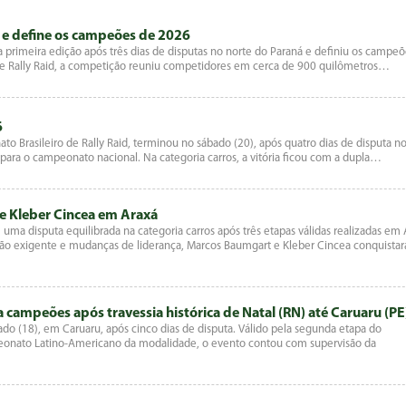
o e define os campeões de 2026
 primeira edição após três dias de disputas no norte do Paraná e definiu os campeõ
 de Rally Raid, a competição reuniu competidores em cerca de 900 quilômetros…
6
to Brasileiro de Rally Raid, terminou no sábado (20), após quatro dias de disputa n
para o campeonato nacional. Na categoria carros, a vitória ficou com a dupla…
 e Kleber Cincea em Araxá
uma disputa equilibrada na categoria carros após três etapas válidas realizadas em
ção exigente e mudanças de liderança, Marcos Baumgart e Kleber Cincea conquista
 campeões após travessia histórica de Natal (RN) até Caruaru (PE
ado (18), em Caruaru, após cinco dias de disputa. Válido pela segunda etapa do
peonato Latino-Americano da modalidade, o evento contou com supervisão da