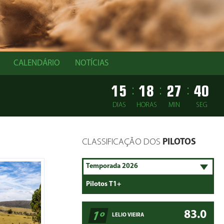
CALENDÁRIO
NOTÍCIAS
15
18
27
39
:
:
:
DIAS
HORAS
MIN
SEG
CLASSIFICAÇÃO DOS
PILOTOS
83.0
1º
LELIO VIEIRA