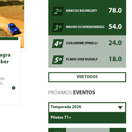
78.0
2º
MARCOS BAUMGART
54.0
3º
MAURO SCHENEKENBERG
24.0
4º
GUILHERME SPINELLI
sagra
18.0
5º
FLAVIO JOSE RUDOLF
eber
VER TODOS
 do
d.
PRÓXIMOS
EVENTOS