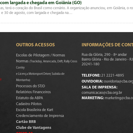
r com largada e chegada em Goiânia (GO)
s, terá o coração do Brasil como cenário. A organização anunciou, em Goiânia, o ro
22 e 30 de agosto, com largada e chegada na…
OUTROS ACESSOS
INFORMAÇÕES DE CON
Rua da Glória, 290 - 8º andar
Escolas de Pilotagem / Normas
Bairro Glória - Rio de Janeiro - RJ
Normas
(Trackday, Arrancada, Drift, Rally Cross
20241-180
Contry
e Licença Motorsport Driver, Subida de
TELEFONE:
21 2221-4895
s)
Montanha)
OUVIDORIA:
ouvidoria@cba.org
Processos do STJD
SALA DE IMPRENSA:
Relatórios Financeiros
comunicacao@cba.org.br
Estatuto da ABPA
MARKETING:
marketing@cba.o
Cadastro Pilotos
Escola Brasileira de Kart
Credenciamento de Imprensa
Cartão BRB
Clube de Vantagens