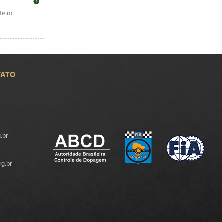
teiro
TATO
.br
rg.br