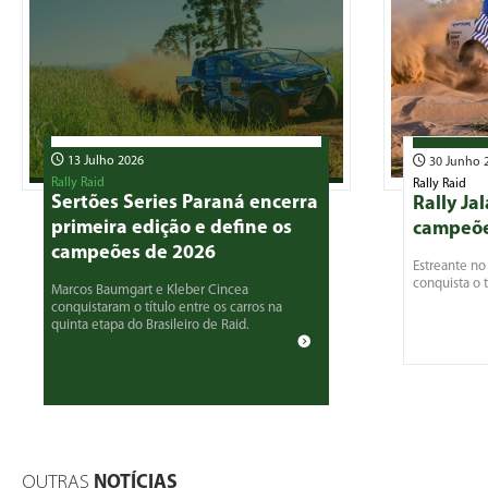
13 Julho 2026
30 Junho 
Rally Raid
Rally Raid
Sertões Series Paraná encerra
Rally Ja
primeira edição e define os
campeõe
campeões de 2026
Estreante no 
conquista o t
Marcos Baumgart e Kleber Cincea
conquistaram o título entre os carros na
quinta etapa do Brasileiro de Raid.
OUTRAS
NOTÍCIAS