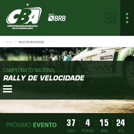
HOME
RALLY DE VELOCIDADE
CAMPEONATO NACIONAL
RALLY DE VELOCIDADE
37
4
15
24
:
:
:
PRÓXIMO
EVENTO
DIAS
HORAS
MIN
SEG