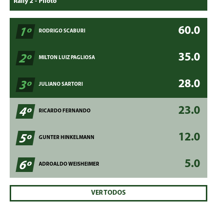
60.0
1º
RODRIGO SCABURI
35.0
2º
MILTON LUIZ PAGLIOSA
28.0
3º
JULIANO SARTORI
23.0
4º
RICARDO FERNANDO
12.0
5º
GUNTER HINKELMANN
5.0
6º
ADROALDO WEISHEIMER
VER TODOS