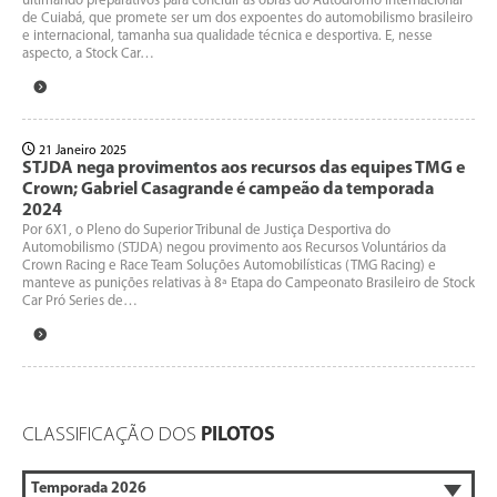
ultimando preparativos para concluir as obras do Autódromo Internacional
de Cuiabá, que promete ser um dos expoentes do automobilismo brasileiro
e internacional, tamanha sua qualidade técnica e desportiva. E, nesse
aspecto, a Stock Car…
21 Janeiro 2025
STJDA nega provimentos aos recursos das equipes TMG e
Crown; Gabriel Casagrande é campeão da temporada
2024
Por 6X1, o Pleno do Superior Tribunal de Justiça Desportiva do
Automobilismo (STJDA) negou provimento aos Recursos Voluntários da
Crown Racing e Race Team Soluções Automobilísticas (TMG Racing) e
manteve as punições relativas à 8ª Etapa do Campeonato Brasileiro de Stock
Car Pró Series de…
CLASSIFICAÇÃO DOS
PILOTOS