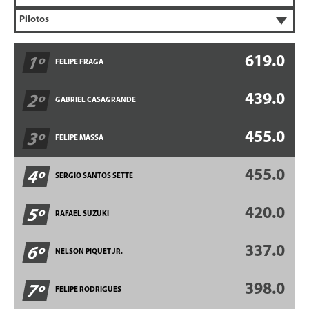
619.0
1º
FELIPE FRAGA
439.0
2º
GABRIEL CASAGRANDE
455.0
3º
FELIPE MASSA
455.0
4º
SERGIO SANTOS SETTE
420.0
5º
RAFAEL SUZUKI
337.0
6º
NELSON PIQUET JR.
398.0
7º
FELIPE RODRIGUES