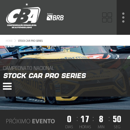
HOME
STOCK CAR PRO SERIES
CAMPEONATO NACIONAL
STOCK CAR PRO SERIES
0
17
8
49
:
:
:
PRÓXIMO
EVENTO
DIAS
HORAS
MIN
SEG