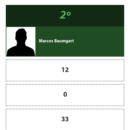
2º
Marcos Baumgart
12
0
33