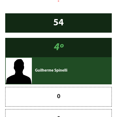
-
54
4º
Guilherme Spinelli
0