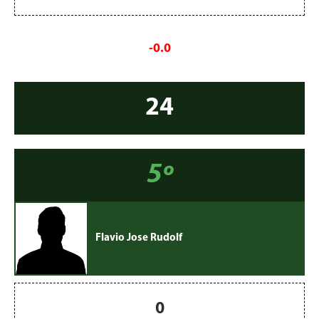
-0.0
24
5º
Flavio Jose Rudolf
0