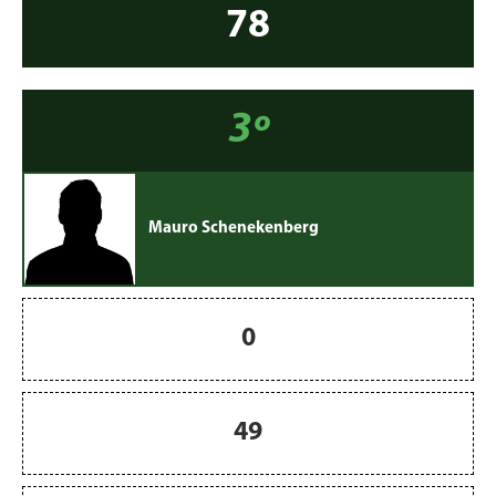
78
3º
Mauro Schenekenberg
0
49