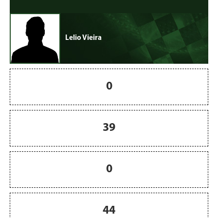
Lelio Vieira
0
39
0
44