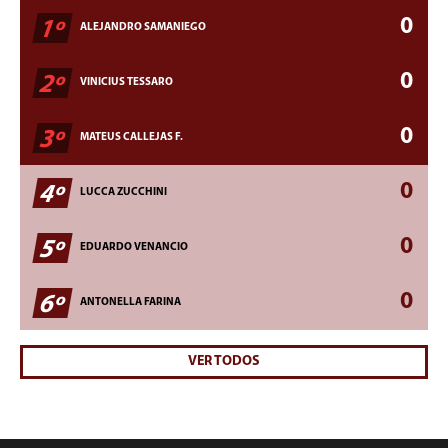
0
1º
ALEJANDRO SAMANIEGO
0
2º
VINICIUS TESSARO
0
3º
MATEUS CALLEJAS F.
0
4º
LUCCA ZUCCHINI
0
5º
EDUARDO VENANCIO
0
6º
ANTONELLA FARINA
VER TODOS