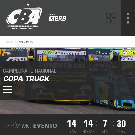
HOME
COPA TRUCK
CAMPEONATO NACIONAL
COPA TRUCK
14
14
7
30
:
:
:
PRÓXIMO
EVENTO
DIAS
HORAS
MIN
SEG