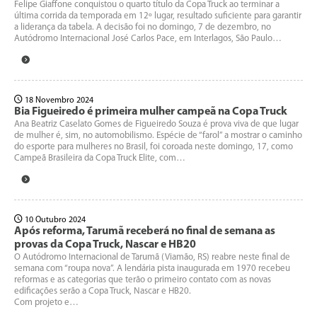
Felipe Giaffone conquistou o quarto título da Copa Truck ao terminar a
última corrida da temporada em 12º lugar, resultado suficiente para garantir
a liderança da tabela. A decisão foi no domingo, 7 de dezembro, no
Autódromo Internacional José Carlos Pace, em Interlagos, São Paulo…
18 Novembro 2024
Bia Figueiredo é primeira mulher campeã na Copa Truck
Ana Beatriz Caselato Gomes de Figueiredo Souza é prova viva de que lugar
de mulher é, sim, no automobilismo. Espécie de “farol” a mostrar o caminho
do esporte para mulheres no Brasil, foi coroada neste domingo, 17, como
Campeã Brasileira da Copa Truck Elite, com…
10 Outubro 2024
Após reforma, Tarumã receberá no final de semana as
provas da Copa Truck, Nascar e HB20
O Autódromo Internacional de Tarumã (Viamão, RS) reabre neste final de
semana com “roupa nova”. A lendária pista inaugurada em 1970 recebeu
reformas e as categorias que terão o primeiro contato com as novas
edificações serão a Copa Truck, Nascar e HB20.
Com projeto e…