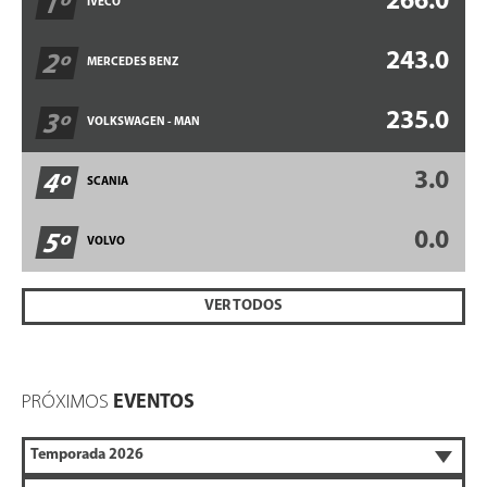
266.0
1º
IVECO
243.0
2º
MERCEDES BENZ
235.0
3º
VOLKSWAGEN - MAN
3.0
4º
SCANIA
0.0
5º
VOLVO
VER TODOS
PRÓXIMOS
EVENTOS