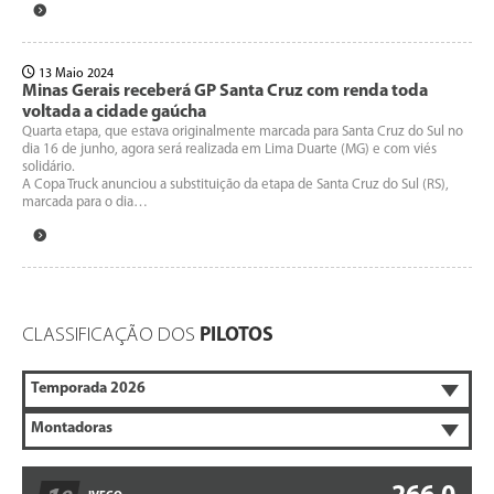
13 Maio 2024
Minas Gerais receberá GP Santa Cruz com renda toda
voltada a cidade gaúcha
Quarta etapa, que estava originalmente marcada para Santa Cruz do Sul no
dia 16 de junho, agora será realizada em Lima Duarte (MG) e com viés
solidário.
A Copa Truck anunciou a substituição da etapa de Santa Cruz do Sul (RS),
marcada para o dia…
CLASSIFICAÇÃO DOS
PILOTOS