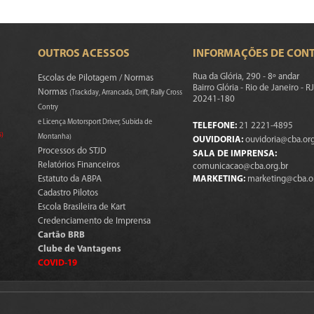
OUTROS ACESSOS
INFORMAÇÕES DE CON
Rua da Glória, 290 - 8º andar
Escolas de Pilotagem / Normas
Bairro Glória - Rio de Janeiro - RJ
Normas
(Trackday, Arrancada, Drift, Rally Cross
20241-180
Contry
e Licença Motorsport Driver, Subida de
TELEFONE:
21 2221-4895
s)
Montanha)
OUVIDORIA:
ouvidoria@cba.org
Processos do STJD
SALA DE IMPRENSA:
Relatórios Financeiros
comunicacao@cba.org.br
Estatuto da ABPA
MARKETING:
marketing@cba.o
Cadastro Pilotos
Escola Brasileira de Kart
Credenciamento de Imprensa
Cartão BRB
Clube de Vantagens
COVID-19