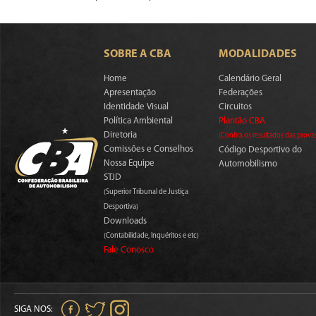
SOBRE A CBA
MODALIDADES
Home
Calendário Geral
Apresentação
Federações
Identidade Visual
Circuitos
Política Ambiental
Plantão CBA
Diretoria
(Confira os resultados das prova
Comissões e Conselhos
Código Desportivo do
Nossa Equipe
Automobilismo
STJD
(Superior Tribunal de Justiça
Desportiva)
Downloads
(Contabilidade, Inquéritos e etc)
Fale Conosco
SIGA NOS: