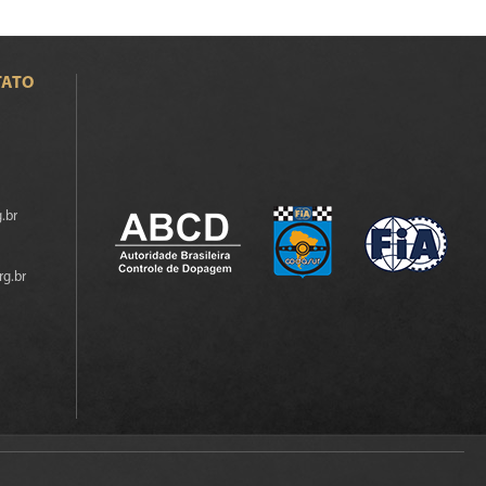
TATO
.br
rg.br