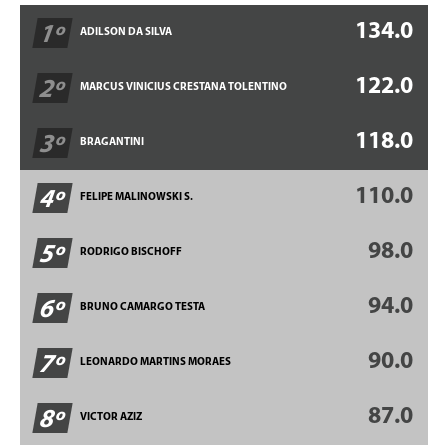
134.0
1º
ADILSON DA SILVA
122.0
2º
MARCUS VINICIUS CRESTANA TOLENTINO
118.0
3º
BRAGANTINI
110.0
4º
FELIPE MALINOWSKI S.
98.0
5º
RODRIGO BISCHOFF
94.0
6º
BRUNO CAMARGO TESTA
90.0
7º
LEONARDO MARTINS MORAES
87.0
8º
VICTOR AZIZ