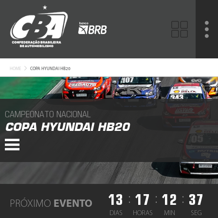
HOME
COPA HYUNDAI HB20
CAMPEONATO NACIONAL
COPA HYUNDAI HB20
13
17
12
37
:
:
:
PRÓXIMO
EVENTO
DIAS
HORAS
MIN
SEG