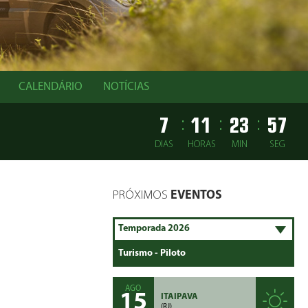
CALENDÁRIO
NOTÍCIAS
7
11
23
56
:
:
:
DIAS
HORAS
MIN
SEG
PRÓXIMOS
EVENTOS
AGO
15
ITAIPAVA
(RJ)