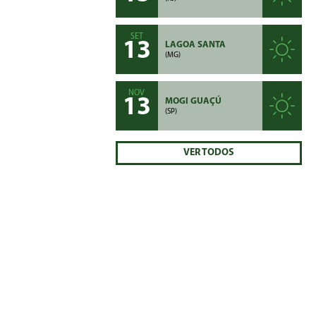
SET
13
LAGOA SANTA
(MG)
NOV
13
MOGI GUAÇÚ
(SP)
VER TODOS