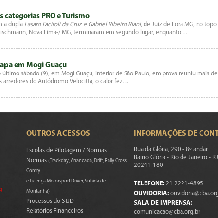
s categorias PRO e Turismo
m a dupla
Lasaro Faciroli da Cruz e
Gabriel Ribeiro Riani
, de Juiz de Fora MG, no topo
r Fleischmann, Nova Lima-/ MG, terminaram em segundo lugar, enquanto…
tapa em Mogi Guaçu
último sábado (9), em Mogi Guaçu, interior de São Paulo, em prova reuniu mais de
os arredores do Autódromo Velocitta, o calor fez…
OUTROS ACESSOS
INFORMAÇÕES DE CON
Rua da Glória, 290 - 8º andar
Escolas de Pilotagem / Normas
Bairro Glória - Rio de Janeiro - RJ
Normas
(Trackday, Arrancada, Drift, Rally Cross
20241-180
Contry
e Licença Motorsport Driver, Subida de
TELEFONE:
21 2221-4895
s)
Montanha)
OUVIDORIA:
ouvidoria@cba.org
Processos do STJD
SALA DE IMPRENSA:
Relatórios Financeiros
comunicacao@cba.org.br