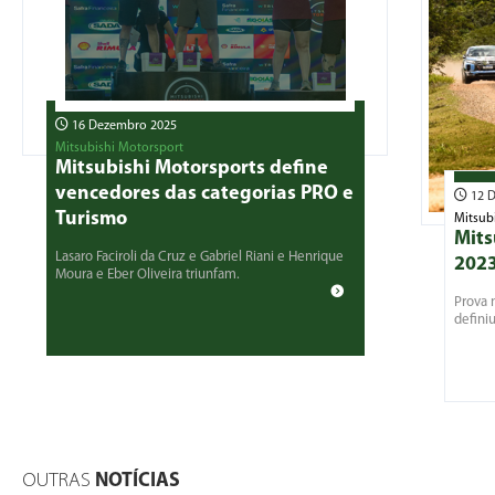
16 Dezembro 2025
Mitsubishi Motorsport
Mitsubishi Motorsports define
vencedores das categorias PRO e
12 D
Turismo
Mitsub
Mits
Lasaro Faciroli da Cruz e Gabriel Riani e Henrique
2023
Moura e Eber Oliveira triunfam.
Prova 
defini
OUTRAS
NOTÍCIAS