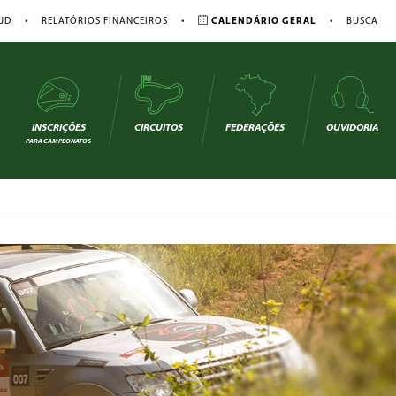
•
•
•
JD
RELATÓRIOS FINANCEIROS
CALENDÁRIO GERAL
BUSCA
INSCRIÇÕES
CIRCUITOS
FEDERAÇÕES
OUVIDORIA
PARA CAMPEONATOS