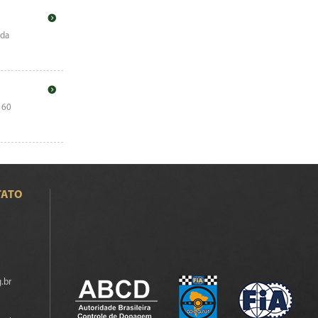
 da
 60
TATO
.br