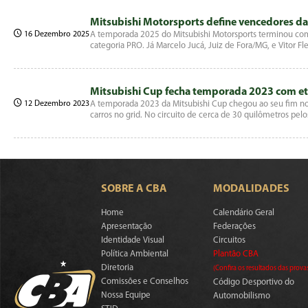
Mitsubishi Motorsports define vencedores da
16 Dezembro 2025
A temporada 2025 do Mitsubishi Motorsports terminou co
categoria PRO. Já Marcelo Jucá, Juiz de Fora/MG, e Vito
Mitsubishi Cup fecha temporada 2023 com e
12 Dezembro 2023
A temporada 2023 da Mitsubishi Cup chegou ao seu fim no 
carros no grid. No circuito de cerca de 30 quilômetros pel
SOBRE A CBA
MODALIDADES
Home
Calendário Geral
Apresentação
Federações
Identidade Visual
Circuitos
Política Ambiental
Plantão CBA
Diretoria
(Confira os resultados das prova
Comissões e Conselhos
Código Desportivo do
Nossa Equipe
Automobilismo