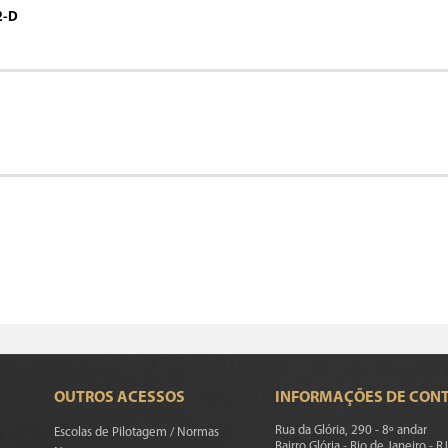
2-D
OUTROS ACESSOS
INFORMAÇÕES DE CON
Rua da Glória, 290 - 8º andar
Escolas de Pilotagem / Normas
Bairro Glória - Rio de Janeiro - RJ