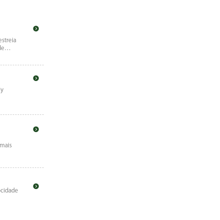
estreia
ade…
ly
 mais
ocidade