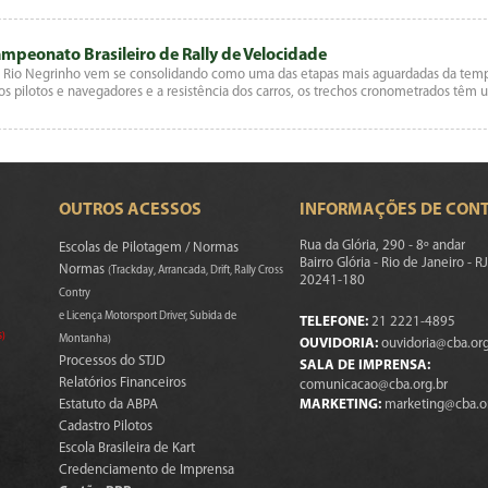
ampeonato Brasileiro de Rally de Velocidade
de Rio Negrinho vem se consolidando como uma das etapas mais aguardadas da tem
dos pilotos e navegadores e a resistência dos carros, os trechos cronometrados tê
OUTROS ACESSOS
INFORMAÇÕES DE CON
Rua da Glória, 290 - 8º andar
Escolas de Pilotagem / Normas
Bairro Glória - Rio de Janeiro - RJ
Normas
(Trackday, Arrancada, Drift, Rally Cross
20241-180
Contry
e Licença Motorsport Driver, Subida de
TELEFONE:
21 2221-4895
s)
Montanha)
OUVIDORIA:
ouvidoria@cba.org
Processos do STJD
SALA DE IMPRENSA:
Relatórios Financeiros
comunicacao@cba.org.br
Estatuto da ABPA
MARKETING:
marketing@cba.o
Cadastro Pilotos
Escola Brasileira de Kart
Credenciamento de Imprensa