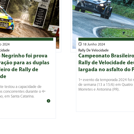
o 2024
18 Junho 2024
cidade
Rally De Velocidade
o Negrinho foi prova
Campeonato Brasileiro
ração para as duplas
Rally de Velocidade de
leiro de Rally de
largada no asfalto do 
ade
1º evento da temporada 2024 foi n
de semana (13 a 15/6) em Quatro 
te testou a capacidade de
Morretes e Antonina (PR).
s concorrentes durante o 4º
o, em Santa Catarina.