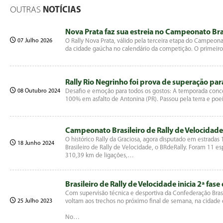
OUTRAS
NOTÍCIAS
Nova Prata faz sua estreia no Campeonato Bras
07 Julho 2026
O Rally Nova Prata, válido pela terceira etapa do Campeona
da cidade gaúcha no calendário da competição. O primei
Rally Rio Negrinho foi prova de superação para
08 Outubro 2024
Desafio e emoção para todos os gostos: A temporada concen
100% em asfalto de Antonina (PR). Passou pela terra e poe
Campeonato Brasileiro de Rally de Velocidade
O histórico Rally da Graciosa, agora disputado em estrad
18 Junho 2024
Brasileiro de Rally de Velocidade, o BRdeRally. Foram 11 
310,39 km de ligações,…
Brasileiro de Rally de Velocidade inicia 2ª fa
Com supervisão técnica e desportiva da Confederação Bras
25 Julho 2023
voltam aos trechos no próximo final de semana, na cidade de
No…