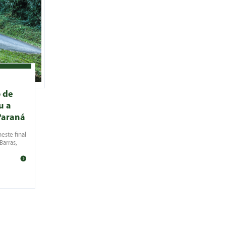
 de
u a
Paraná
este final
Barras,