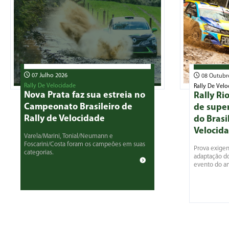
07 Julho 2026
08 Outubr
Rally De Velocidade
Rally De Velo
Nova Prata faz sua estreia no
Rally Ri
Campeonato Brasileiro de
de supe
Rally de Velocidade
do Brasi
Velocid
Varela/Marini, Tonial/Neumann e
Foscarini/Costa foram os campeões em suas
Prova exigen
categorias.
adaptação do
evento do an