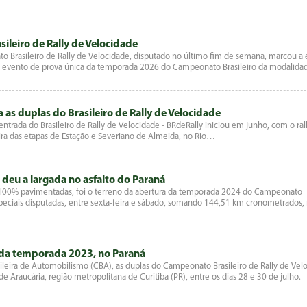
ileiro de Rally de Velocidade
to Brasileiro de Rally de Velocidade, disputado no último fim de semana, marcou a 
ro evento de prova única da temporada 2026 do Campeonato Brasileiro da modalid
 as duplas do Brasileiro de Rally de Velocidade
trada do Brasileiro de Rally de Velocidade - BRdeRally iniciou em junho, com o ral
ira das etapas de Estação e Severiano de Almeida, no Rio…
 deu a largada no asfalto do Paraná
as 100% pavimentadas, foi o terreno da abertura da temporada 2024 do Campeonato
especiais disputadas, entre sexta-feira e sábado, somando 144,51 km cronometrados,
se da temporada 2023, no Paraná
ileira de Automobilismo (CBA), as duplas do Campeonato Brasileiro de Rally de Vel
 Araucária, região metropolitana de Curitiba (PR), entre os dias 28 e 30 de julho.