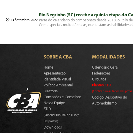
Rio Negrinho (SC) recebe a quinta etapa do C
23 Setembro 2022
Parte do calendário do campeonato desde 2018, o Rally 
Com especiais muito técnicas, que testam as habilidades 
SOBRE A CBA
MODALIDADES
Home
Calendário Geral
Apresentação
Federações
Identidade Visual
Circuitos
Política Ambiental
Plantão CBA
Diretoria
(Confira os resultados das prova
Comissões e Conselhos
Código Desportivo do
Nossa Equipe
Automobilismo
STJD
(Superior Tribunal de Justiça
Desportiva)
Downloads