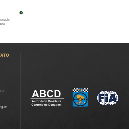
porada.
m uma…
TATO
.br
rg.br