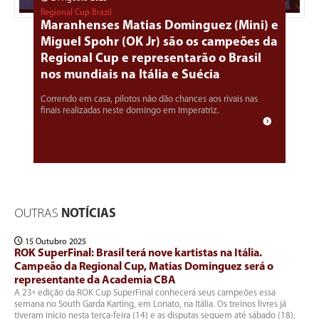
Regional Cup Brazil
Maranhenses Matias Dominguez (Mini) e
Miguel Spohr (OK Jr) são os campeões da
Regional Cup e representarão o Brasil
nos mundiais na Itália e Suécia
Correndo em casa, pilotos não dão chances aos rivais nas
finais realizadas neste domingo em Imperatriz.
OUTRAS
NOTÍCIAS
15 Outubro 2025
ROK SuperFinal: Brasil terá nove kartistas na Itália.
Campeão da Regional Cup, Matias Dominguez será o
representante da Academia CBA
A 23ª edição da ROK Cup SuperFinal conhecerá seus campeões essa
semana no South Garda Karting, em Lonato, na Itália. Os treinos livres já
tiveram início nesta terça-feira (14) e as disputas seguem até sábado (18),