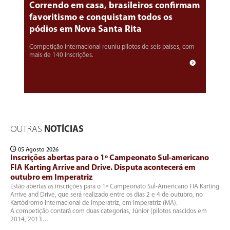
Correndo em casa, brasileiros confirmam
favoritismo e conquistam todos os
pódios em Nova Santa Rita
Competição internacional reuniu pilotos de seis países, com
mais de 140 inscrições.
OUTRAS
NOTÍCIAS
05 Agosto 2026
Inscrições abertas para o 1º Campeonato Sul-americano
FIA Karting Arrive and Drive. Disputa acontecerá em
outubro em Imperatriz
Estão abertas as inscrições para o 1º Campeonato Sul-Americano FIA Karting
Arrive and Drive, que será realizado entre os dias 2 e 4 de outubro, no
Kartódromo Internacional de Imperatriz, em Imperatriz (MA).
A competição contará com duas categorias, Júnior (pilotos nascidos em
2014, 2013…