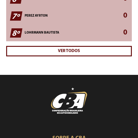
0
7º
PEREZ AYRTON
0
8º
LOHRMANN BAUTISTA
VER TODOS