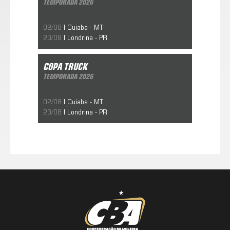
TEMPORADA 2026
02/08
| Cuiaba - MT
23/08
| Londrina - PR
Copa Truck
Temporada 2026
COPA TRUCK
10/05/2019
TEMPORADA 2026
02/08
| Cuiaba - MT
23/08
| Londrina - PR