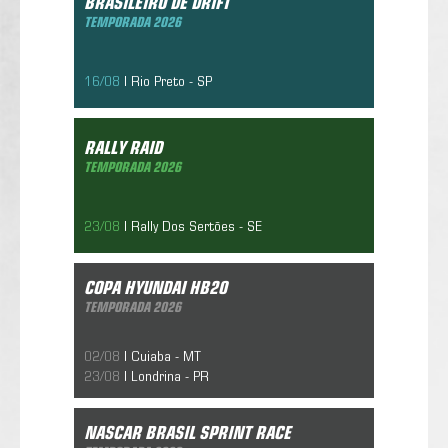
BRASILEIRO DE DRIFT
TEMPORADA 2026
16/08
| Rio Preto - SP
Rally Raid
Temporada 2026
RALLY RAID
10/05/2019
TEMPORADA 2026
23/08
| Rally Dos Sertões - SE
Copa Hyundai Hb20
Temporada 2026
COPA HYUNDAI HB20
10/05/2019
TEMPORADA 2026
02/08
| Cuiaba - MT
23/08
| Londrina - PR
Nascar Brasil Sprint race
Temporada 2026
NASCAR BRASIL SPRINT RACE
10/05/2019