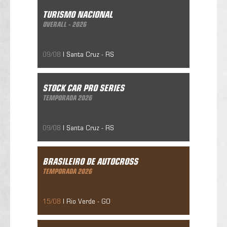
Turismo Nacional
Overall - 2026
TURISMO NACIONAL
10/05/2019
OVERALL - 2026
09/08
| Santa Cruz - RS
Stock Car Pro Series
Temporada 2026
STOCK CAR PRO SERIES
10/05/2019
TEMPORADA 2026
09/08
| Santa Cruz - RS
Brasileiro De Autocross
Temporada 2026
BRASILEIRO DE AUTOCROSS
10/05/2019
TEMPORADA 2026
15/08
| Rio Verde - GO
Brasileiro De Kartcross
Temporada 2026