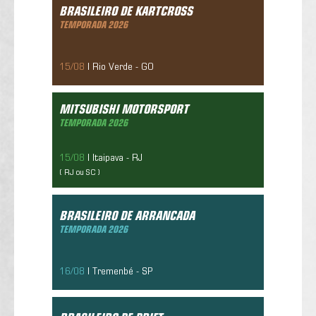
BRASILEIRO DE KARTCROSS
10/05/2019
TEMPORADA 2026
15/08
| Rio Verde - GO
Mitsubishi Motorsport
Temporada 2026
MITSUBISHI MOTORSPORT
10/05/2019
TEMPORADA 2026
15/08
| Itaipava - RJ
( RJ ou SC )
Brasileiro De Arrancada
Temporada 2026
BRASILEIRO DE ARRANCADA
10/05/2019
TEMPORADA 2026
16/08
| Tremenbé - SP
Brasileiro De Drift
Temporada 2026
10/05/2019