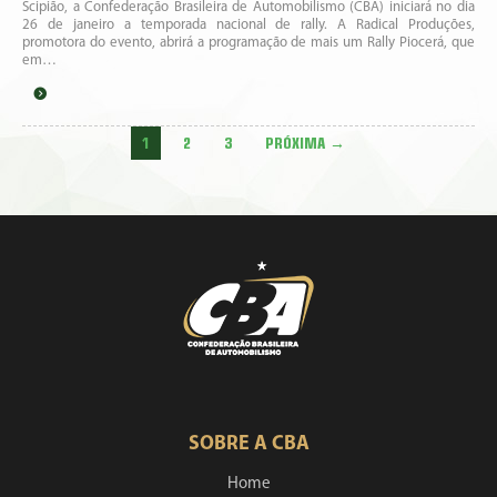
Scipião, a Confederação Brasileira de Automobilismo (CBA) iniciará no dia
26 de janeiro a temporada nacional de rally. A Radical Produções,
promotora do evento, abrirá a programação de mais um Rally Piocerá, que
em…
1
2
3
PRÓXIMA →
SOBRE A CBA
Home