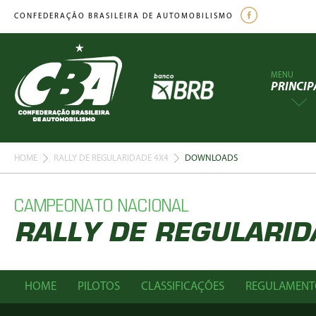
CONFEDERAÇÃO BRASILEIRA DE AUTOMOBILISMO
MENU
PRINCIP
HOME
RALLY DE REGULARIDADE 4X4
DOWNLOADS
CAMPEONATO NACIONAL
RALLY DE REGULARID
HOME
PILOTOS
CLASSIFICAÇÕES
REGULAMENT