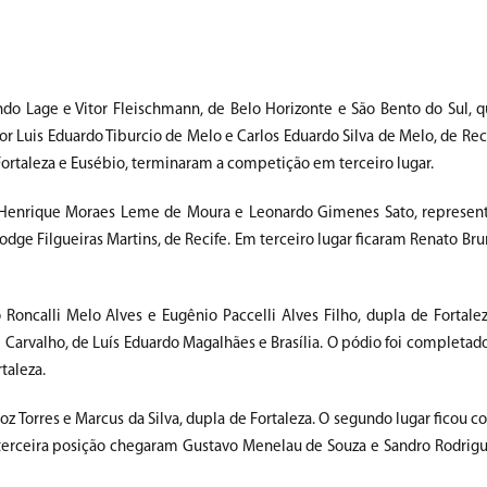
ndo Lage e Vitor Fleischmann, de Belo Horizonte e São Bento do Sul, q
por Luis Eduardo Tiburcio de Melo e Carlos Eduardo Silva de Melo, de Re
 Fortaleza e Eusébio, terminaram a competição em terceiro lugar.
om Henrique Moraes Leme de Moura e Leonardo Gimenes Sato, represen
odge Filgueiras Martins, de Recife. Em terceiro lugar ficaram Renato Bru
 Roncalli Melo Alves e Eugênio Paccelli Alves Filho, dupla de Fortale
e Carvalho, de Luís Eduardo Magalhães e Brasília. O pódio foi completa
taleza.
oz Torres e Marcus da Silva, dupla de Fortaleza. O segundo lugar ficou 
 terceira posição chegaram Gustavo Menelau de Souza e Sandro Rodrigu