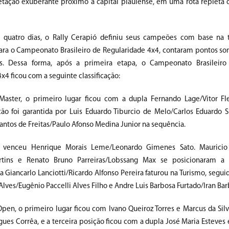
tação exuberante próximo à capital piauiense, em uma rota repleta d
quatro dias, o Rally Cerapió definiu seus campeões com base na t
para o Campeonato Brasileiro de Regularidade 4x4, contaram pontos so
as. Dessa forma, após a primeira etapa, o Campeonato Brasileiro
x4 ficou com a seguinte classificação:
Master, o primeiro lugar ficou com a dupla Fernando Lage/Vitor F
ão foi garantida por Luis Eduardo Tiburcio de Melo/Carlos Eduardo S
ntos de Freitas/Paulo Afonso Medina Junior na sequência.
 venceu Henrique Morais Leme/Leonardo Gimenes Sato. Mauricio
artins e Renato Bruno Parreiras/Lobssang Max se posicionaram a 
 Giancarlo Lanciotti/Ricardo Alfonso Pereira faturou na Turismo, segui
Alves/Eugênio Paccelli Alves Filho e Andre Luis Barbosa Furtado/Iran Bar
Open, o primeiro lugar ficou com Ivano Queiroz Torres e Marcus da Sil
ues Corrêa, e a terceira posição ficou com a dupla José Maria Esteves 