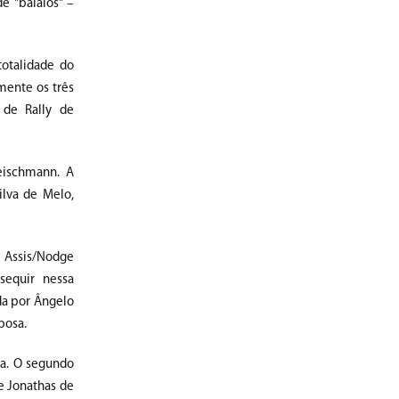
e "balaios" –
otalidade do
mente os três
 de Rally de
leischmann. A
ilva de Melo,
 Assis/Nodge
sequir nessa
da por Ângelo
bosa.
va. O segundo
e Jonathas de