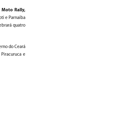
s
Moto Rally,
oti e Parnaíba
ebrará quatro
erno do Ceará
 Piracuruca e