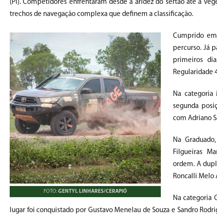
(PI).
Competidores enfrentaram desde a aridez do sertão até a vege
trechos de navegação complexa que definem a classificação.
Cumprido em 
percurso. Já 
primeiros di
Regularidade 4
Na categoria 
segunda posiç
com Adriano Sa
Na Graduado,
Filgueiras M
ordem. A dupla
Roncalli Melo 
FOTO:
GENTYL LINHARES/CERAPIÓ
Na categoria 
lugar foi conquistado por Gustavo Menelau de Souza e Sandro Rodrig