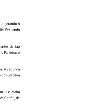
ue garantiu o
cife. Fechando
tantes de São
no Parreiras e
za. A segunda
do por Gledson
com José Maria
es Corrêa, de