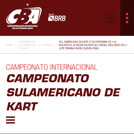
CAMPEONATO
SUL-AMERICANO DE KART 4T SE APROXIMA DE 140
HOME
SULAMERICANO
NOTÍCIAS
INSCRITOS E JÁ REÚNE PILOTOS DE 5 PAÍSES. DESCONTO DO 1º
DE KART
LOTE TERMINA NESTA QUINTA-FEIRA
CAMPEONATO INTERNACIONAL
CAMPEONATO
SULAMERICANO DE
KART