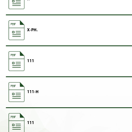
X-PH.
111
111-H
111