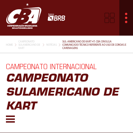
CAMPEONATO
SUL-AMERICANO DE KART 4T: CBA DIVULGA
HOME
SULAMERICANO DE
NOTÍCIAS
COMUNICADO TÉCNICO REFERENTE AO USO DE COROAS E
KART
CARENAGENS
CAMPEONATO INTERNACIONAL
CAMPEONATO
SULAMERICANO DE
KART