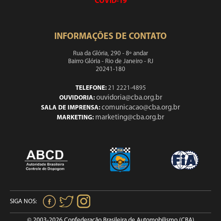
COVID-19
INFORMAÇÕES DE CONTATO
Rua da Glória, 290 - 8º andar
Bairro Glória - Rio de Janeiro - RJ
20241-180
TELEFONE:
21 2221-4895
ouvidoria@cba.org.br
OUVIDORIA:
comunicacao@cba.org.br
SALA DE IMPRENSA:
marketing@cba.org.br
MARKETING:
SIGA NOS:
© 2003-2026 Confederação Brasileira de Automobilismo (CBA)