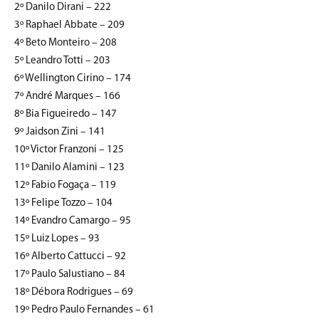
2º Danilo Dirani – 222
3º Raphael Abbate – 209
4º Beto Monteiro – 208
5º Leandro Totti – 203
6º Wellington Cirino – 174
7º André Marques – 166
8º Bia Figueiredo – 147
9º Jaidson Zini – 141
10º Victor Franzoni – 125
11º Danilo Alamini – 123
12º Fabio Fogaça – 119
13º Felipe Tozzo – 104
14º Evandro Camargo – 95
15º Luiz Lopes – 93
16º Alberto Cattucci – 92
17º Paulo Salustiano – 84
18º Débora Rodrigues – 69
19º Pedro Paulo Fernandes – 61