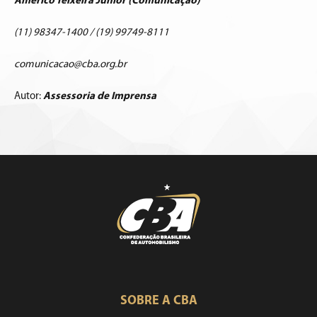
Américo Teixeira Junior (Comunicação)
(11) 98347-1400 / (19) 99749-8111
comunicacao@cba.org.br
Autor:
Assessoria de Imprensa
SOBRE A CBA