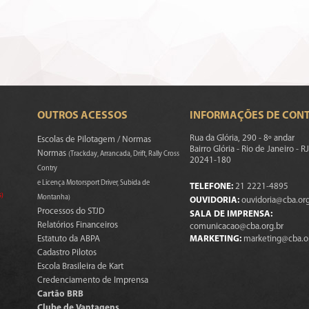
OUTROS ACESSOS
INFORMAÇÕES DE CON
Rua da Glória, 290 - 8º andar
Escolas de Pilotagem / Normas
Bairro Glória - Rio de Janeiro - RJ
Normas
(Trackday, Arrancada, Drift, Rally Cross
20241-180
Contry
e Licença Motorsport Driver, Subida de
TELEFONE:
21 2221-4895
s)
Montanha)
OUVIDORIA:
ouvidoria@cba.org
Processos do STJD
SALA DE IMPRENSA:
Relatórios Financeiros
comunicacao@cba.org.br
Estatuto da ABPA
MARKETING:
marketing@cba.o
Cadastro Pilotos
Escola Brasileira de Kart
Credenciamento de Imprensa
Cartão BRB
Clube de Vantagens