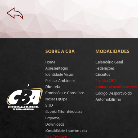
SOBRE A CBA
MODALIDADES
Home
Calendário Geral
Apresentação
Federações
Identidade Visual
Circuitos
Política Ambiental
Plantão CBA
Diretoria
(Confira os resultados das prova
Comissões e Conselhos
Código Desportivo do
Nossa Equipe
Automobilismo
STJD
(Superior Tribunal de Justiça
Desportiva)
Downloads
(Contabilidade, Inquéritos e etc)
Fale Conosco