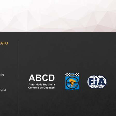
TATO
.br
rg.br