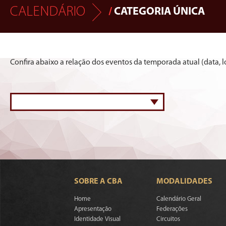
CALENDÁRIO
/
CATEGORIA ÚNICA
Confira abaixo a relação dos eventos da temporada atual (data, lo
SOBRE A CBA
MODALIDADES
Home
Calendário Geral
Apresentação
Federações
Identidade Visual
Circuitos