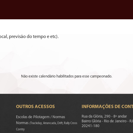
cal, previsão do tempo e etc).
Não existe calendário habilitados para esse campeonado.
OUTROS ACESSOS
INFORMAÇÕES DE CON
Rua da Glória, 290 - 8º andar
Escolas de Pilotagem / Normas
Bairro Glória - Rio de Janeiro - RJ
Normas
(Trackday, Arrancada, Drift, Rally Cross
20241-180
Contry