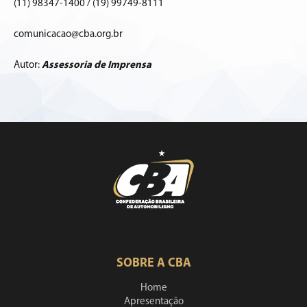
(11) 98347-1400 / (19) 99749-8111
comunicacao@cba.org.br
Autor:
Assessoria de Imprensa
SOBRE A CBA
Home
Apresentação