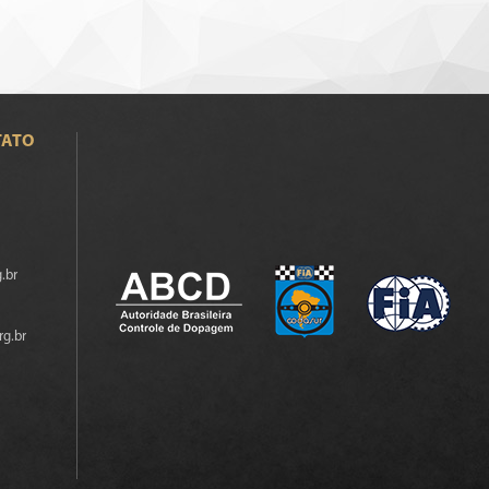
TATO
.br
rg.br