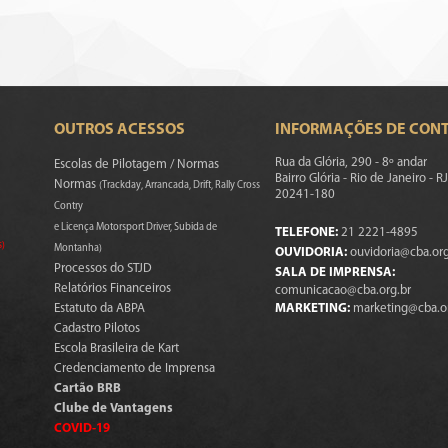
OUTROS ACESSOS
INFORMAÇÕES DE CON
Rua da Glória, 290 - 8º andar
Escolas de Pilotagem / Normas
Bairro Glória - Rio de Janeiro - RJ
Normas
(Trackday, Arrancada, Drift, Rally Cross
20241-180
Contry
e Licença Motorsport Driver, Subida de
TELEFONE:
21 2221-4895
s)
Montanha)
OUVIDORIA:
ouvidoria@cba.org
Processos do STJD
SALA DE IMPRENSA:
Relatórios Financeiros
comunicacao@cba.org.br
Estatuto da ABPA
MARKETING:
marketing@cba.o
Cadastro Pilotos
Escola Brasileira de Kart
Credenciamento de Imprensa
Cartão BRB
Clube de Vantagens
COVID-19