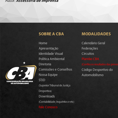
Autor:
Assessoria de Imprensa
SOBRE A CBA
MODALIDADES
Home
Calendário Geral
Apresentação
Federações
Identidade Visual
Circuitos
Política Ambiental
Plantão CBA
Diretoria
(Confira os resultados das prova
Comissões e Conselhos
Código Desportivo do
Nossa Equipe
Automobilismo
STJD
(Superior Tribunal de Justiça
Desportiva)
Downloads
(Contabilidade, Inquéritos e etc)
Fale Conosco