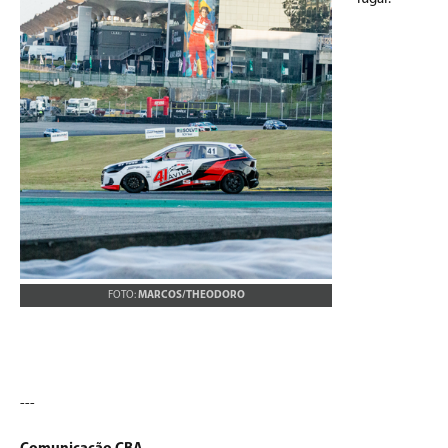
FOTO:
MARCOS/THEODORO
---