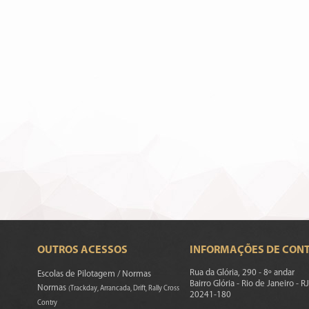
OUTROS ACESSOS
INFORMAÇÕES DE CON
Rua da Glória, 290 - 8º andar
Escolas de Pilotagem / Normas
Bairro Glória - Rio de Janeiro - RJ
Normas
(Trackday, Arrancada, Drift, Rally Cross
20241-180
Contry