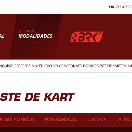
PROCESSOS ST
ACESSO ÀS
AL
MODALIDADES
ONQUISTA RECEBERÁ A 6ª EDIÇÃO DO CAMPEONATO DO NORDESTE DE KART EM JU
TE DE KART
REGULAMENTOS
PROGRAMAÇÃO
COVID-19
CALEND