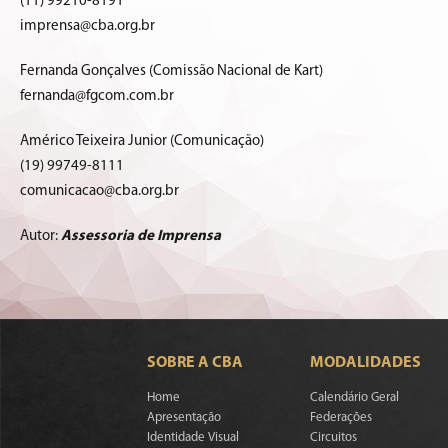
(11) 99210-8191
imprensa@cba.org.br
Fernanda Gonçalves (Comissão Nacional de Kart)
fernanda@fgcom.com.br
Américo Teixeira Junior (Comunicação)
(19) 99749-8111
comunicacao@cba.org.br
Autor:
Assessoria de Imprensa
SOBRE A CBA
MODALIDADES
Home
Calendário Geral
Apresentação
Federações
Identidade Visual
Circuitos