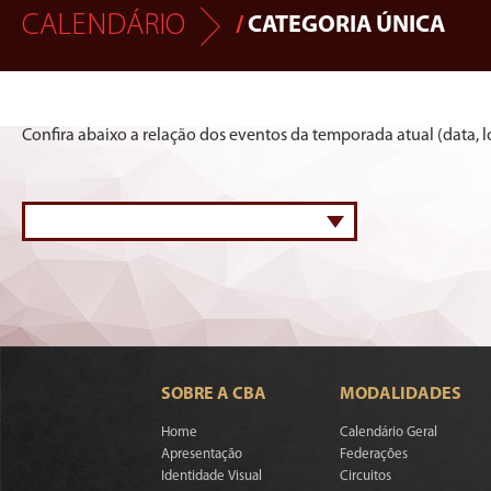
CALENDÁRIO
/
CATEGORIA ÚNICA
Confira abaixo a relação dos eventos da temporada atual (data, lo
SOBRE A CBA
MODALIDADES
Home
Calendário Geral
Apresentação
Federações
Identidade Visual
Circuitos