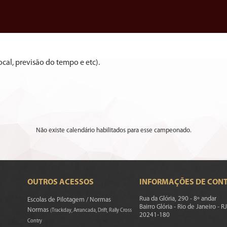
cal, previsão do tempo e etc).
Não existe calendário habilitados para esse campeonado.
OUTROS ACESSOS
INFORMAÇÕES DE CON
Rua da Glória, 290 - 8º andar
Escolas de Pilotagem / Normas
Bairro Glória - Rio de Janeiro - RJ
Normas
(Trackday, Arrancada, Drift, Rally Cross
20241-180
Contry