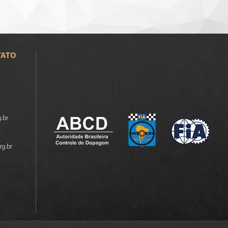
TATO
.br
rg.br