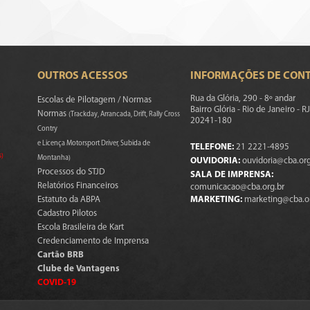
OUTROS ACESSOS
INFORMAÇÕES DE CON
Rua da Glória, 290 - 8º andar
Escolas de Pilotagem / Normas
Bairro Glória - Rio de Janeiro - RJ
Normas
(Trackday, Arrancada, Drift, Rally Cross
20241-180
Contry
e Licença Motorsport Driver, Subida de
TELEFONE:
21 2221-4895
s)
Montanha)
OUVIDORIA:
ouvidoria@cba.org
Processos do STJD
SALA DE IMPRENSA:
Relatórios Financeiros
comunicacao@cba.org.br
Estatuto da ABPA
MARKETING:
marketing@cba.o
Cadastro Pilotos
Escola Brasileira de Kart
Credenciamento de Imprensa
Cartão BRB
Clube de Vantagens
COVID-19