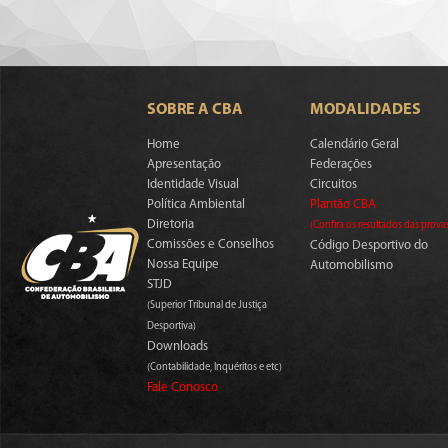
SOBRE A CBA
MODALIDADES
Home
Calendário Geral
Apresentação
Federações
Identidade Visual
Circuitos
Política Ambiental
Plantão CBA
Diretoria
(Confira os resultados das prova
Comissões e Conselhos
Código Desportivo do
Nossa Equipe
Automobilismo
STJD
(Superior Tribunal de Justiça
Desportiva)
Downloads
(Contabilidade, Inquéritos e etc)
Fale Conosco