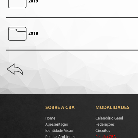
2019
2018
SOBRE A CBA
MODALIDADES
Home
Calendário Geral
Apresentação
Federações
Identidade Visual
Circuitos
Política Ambiental
Plantão CBA