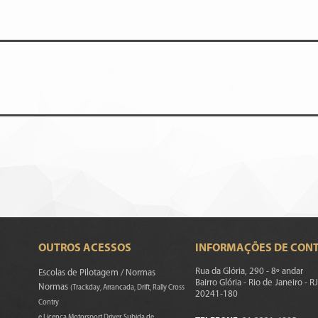
OUTROS ACESSOS
INFORMAÇÕES DE CON
Rua da Glória, 290 - 8º andar
Escolas de Pilotagem / Normas
Bairro Glória - Rio de Janeiro - RJ
Normas
(Trackday, Arrancada, Drift, Rally Cross
20241-180
Contry
e Licença Motorsport Driver, Subida de