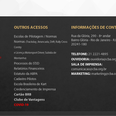
OUTROS ACESSOS
INFORMAÇÕES DE CON
Rua da Glória, 290 - 8º andar
Escolas de Pilotagem / Normas
Bairro Glória - Rio de Janeiro - RJ
Normas
(Trackday, Arrancada, Drift, Rally Cross
20241-180
Contry
e Licença Motorsport Driver, Subida de
TELEFONE:
21 2221-4895
s)
Montanha)
OUVIDORIA:
ouvidoria@cba.org
Processos do STJD
SALA DE IMPRENSA:
Relatórios Financeiros
comunicacao@cba.org.br
Estatuto da ABPA
MARKETING:
marketing@cba.o
Cadastro Pilotos
Escola Brasileira de Kart
Credenciamento de Imprensa
Cartão BRB
Clube de Vantagens
COVID-19