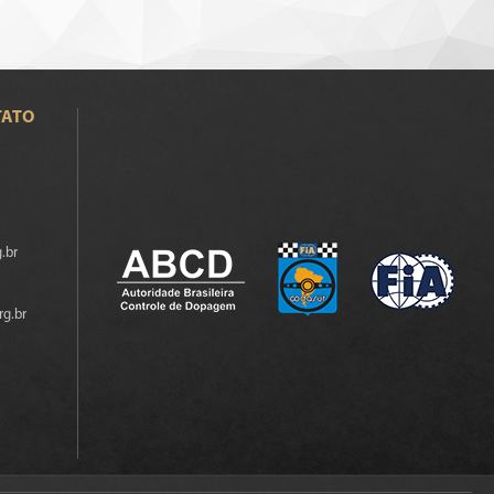
TATO
.br
rg.br