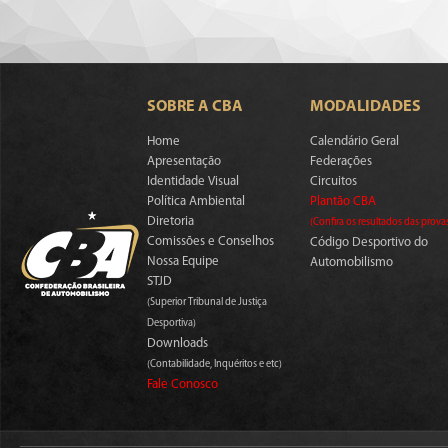
SOBRE A CBA
MODALIDADES
Home
Calendário Geral
Apresentação
Federações
Identidade Visual
Circuitos
Política Ambiental
Plantão CBA
Diretoria
(Confira os resultados das prova
Comissões e Conselhos
Código Desportivo do
Nossa Equipe
Automobilismo
STJD
(Superior Tribunal de Justiça
Desportiva)
Downloads
(Contabilidade, Inquéritos e etc)
Fale Conosco