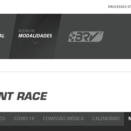
PROCESSOS ST
ACESSO ÀS
AL
MODALIDADES
NT RACE
OS
COVID-19
COMISSÃO MÉDICA
CALENDÁRIO