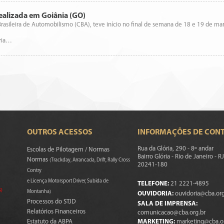
ealizada em Goiânia (GO)
asileira de Automobilismo (CBA), teve início no final de semana de 18 e 19 de ma
oria…
OUTROS ACESSOS
INFORMAÇÕES DE CON
Rua da Glória, 290 - 8º andar
Escolas de Pilotagem / Normas
Bairro Glória - Rio de Janeiro - RJ
Normas
(Trackday, Arrancada, Drift, Rally Cross
20241-180
Contry
e Licença Motorsport Driver, Subida de
TELEFONE:
21 2221-4895
s)
Montanha)
OUVIDORIA:
ouvidoria@cba.org
Processos do STJD
SALA DE IMPRENSA:
Relatórios Financeiros
comunicacao@cba.org.br
Estatuto da ABPA
MARKETING:
marketing@cba.o