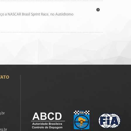
rço a NASCAR Brasil Sprint Race, no Autódromo
TATO
.br
rg.br