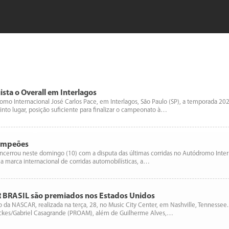
sta o Overall em Interlagos
 Internacional José Carlos Pace, em Interlagos, São Paulo (SP), a temporada 2025
uinto lugar, posição suficiente para finalizar o campeonato à…
campeões
cerrou neste domingo (10) com a disputa das últimas corridas no Autódromo Intern
a marca internacional de corridas automobilísticas, a…
 BRASIL são premiados nos Estados Unidos
o da NASCAR, realizada na terça, 28, no Music City Center, em Nashville, Tennessee
Backes/Gabriel Casagrande (PROAM), além de Guilherme Alves,…