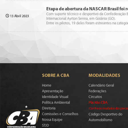
Etapa de abertura da NASCAR Brasil foi r
Com suporte técnico e desportivo da Confederação Br
13 Abril 2023
Internacional Ayrton Senna, em Goiânia (GO).
Entre os pilotos, 19 deles foram estreantes na categ
SOBRE A CBA
MODALIDADES
Home
Calendário Geral
Apresentação
Federações
Identidade Visual
Circuitos
Política Ambiental
Plantão CBA
Diretoria
(Confira os resultados das prova
Comissões e Conselhos
Código Desportivo do
Nossa Equipe
Automobilismo
STJD