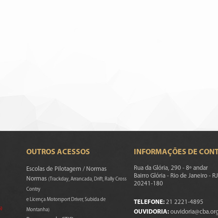
OUTROS ACESSOS
INFORMAÇÕES DE CON
Rua da Glória, 290 - 8º andar
Escolas de Pilotagem / Normas
Bairro Glória - Rio de Janeiro - RJ
Normas
(Trackday, Arrancada, Drift, Rally Cross
20241-180
Contry
e Licença Motorsport Driver, Subida de
TELEFONE:
21 2221-4895
s)
Montanha)
OUVIDORIA:
ouvidoria@cba.org