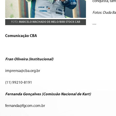
conquista, ta
Fotos:
Duda Ba
FOTO:
MARCELO MACHADO DE MELO/BRB STOCK CAR
---
Comunicação CBA
Fran Oliveira (Institucional)
imprensa@cba.org.br
(11) 99210-8191
Fernanda Gonçalves (Comissão Nacional de Kart)
fernanda@fgcom.com.br