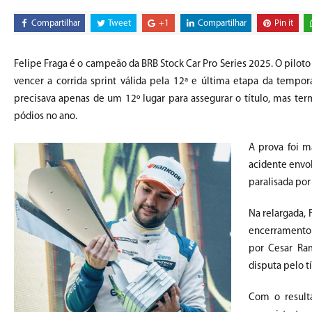
Compartilhar
Tweet
+1
Compartilhar
Pin it
Felipe Fraga é o campeão da BRB Stock Car Pro Series 2025. O pilo
vencer a corrida sprint válida pela 12ª e última etapa da tempor
precisava apenas de um 12º lugar para assegurar o título, mas te
pódios no ano.
A prova foi 
acidente envol
paralisada por
Na relargada, 
encerramento 
por Cesar Ra
disputa pelo tí
Com o resulta