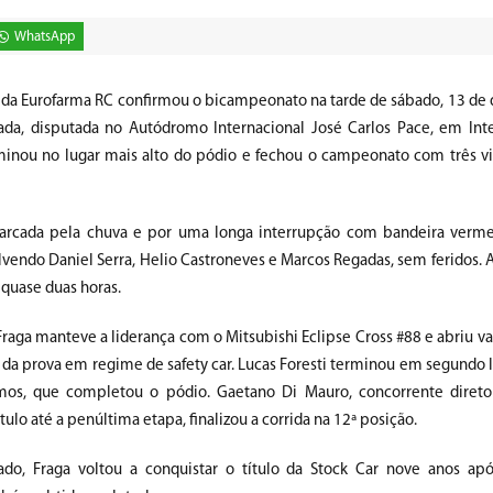
WhatsApp
to da Eurofarma RC confirmou o bicampeonato na tarde de sábado, 13 de
ada, disputada no Autódromo Internacional José Carlos Pace, em Inte
rminou no lugar mais alto do pódio e fechou o campeonato com três vi
marcada pela chuva e por uma longa interrupção com bandeira verm
vendo Daniel Serra, Helio Castroneves e Marcos Regadas, sem feridos. A
 quase duas horas.
Fraga manteve a liderança com o Mitsubishi Eclipse Cross #88 e abriu v
da prova em regime de safety car. Lucas Foresti terminou em segundo l
mos, que completou o pódio. Gaetano Di Mauro, concorrente direto
tulo até a penúltima etapa, finalizou a corrida na 12ª posição.
do, Fraga voltou a conquistar o título da Stock Car nove anos ap