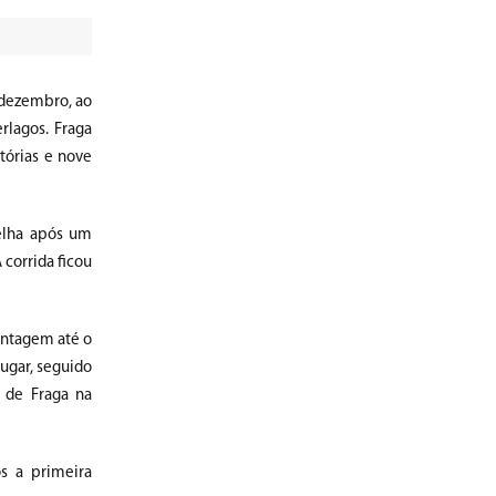
 dezembro, ao
rlagos. Fraga
tórias e nove
elha após um
 corrida ficou
antagem até o
ugar, seguido
 de Fraga na
ós a primeira