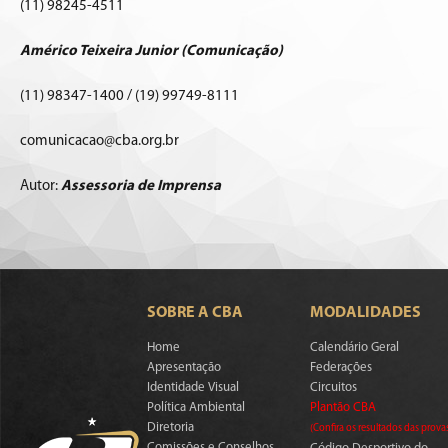
(11) 98245-4511
Américo Teixeira Junior (Comunicação)
(11) 98347-1400 / (19) 99749-8111
comunicacao@cba.org.br
Autor:
Assessoria de Imprensa
SOBRE A CBA
MODALIDADES
Home
Calendário Geral
Apresentação
Federações
Identidade Visual
Circuitos
Política Ambiental
Plantão CBA
Diretoria
(Confira os resultados das prova
Comissões e Conselhos