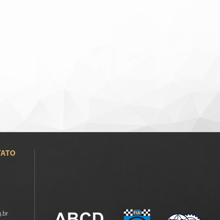
TATO
.br