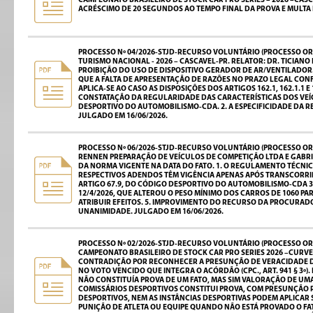
CAMPEONATO BRASILEIRO DE STOCK CAR PRO SERIES – 2026 –CA
ACRÉSCIMO DE 20 SEGUNDOS AO TEMPO FINAL DA PROVA E MULTA 
PROCESSO Nº 04/2026-STJD-RECURSO VOLUNTÁRIO (PROCESSO ORI
TURISMO NACIONAL - 2026 – CASCAVEL-PR. RELATOR: DR. TICIA
PROIBIÇÃO DO USO DE DISPOSITIVO GERADOR DE AR/VENTILADOR
QUE A FALTA DE APRESENTAÇÃO DE RAZÕES NO PRAZO LEGAL CO
APLICA-SE AO CASO AS DISPOSIÇÕES DOS ARTIGOS 162.1, 162.1.1 
CONSTATAÇÃO DA REGULARIDADE DAS CARACTERÍSTICAS DOS VEÍC
DESPORTIVO DO AUTOMOBILISMO-CDA. 2. A ESPECIFICIDADE DA R
JULGADO EM 16/06/2026.
PROCESSO Nº 06/2026-STJD-RECURSO VOLUNTÁRIO (PROCESSO OR
RENNEN PREPARAÇÃO DE VEÍCULOS DE COMPETIÇÃO LTDA E GABRIE
DA NORMA VIGENTE NA DATA DO FATO. 1. O REGULAMENTO TÉCNIC
RESPECTIVOS ADENDOS TÊM VIGÊNCIA APENAS APÓS TRANSCORRID
ARTIGO 67.9, DO CÓDIGO DESPORTIVO DO AUTOMOBILISMO-CDA 3. 
12/4/2026, QUE ALTEROU O PESO MÍNIMO DOS CARROS DE 1060 PA
ATRIBUIR EFEITOS. 5. IMPROVIMENTO DO RECURSO DA PROCURA
UNANIMIDADE. JULGADO EM 16/06/2026.
PROCESSO Nº 02/2026-STJD-RECURSO VOLUNTÁRIO (PROCESSO ORI
CAMPEONATO BRASILEIRO DE STOCK CAR PRO SERIES 2026 –CURVE
CONTRADIÇÃO POR RECONHECER A PRESUNÇÃO DE VERACIDADE D
NO VOTO VENCIDO QUE INTEGRA O ACÓRDÃO (CPC., ART. 941 § 3º
NÃO CONSTITUÍA PROVA DE UM FATO, MAS SIM VALORAÇÃO DE UMA 
COMISSÁRIOS DESPORTIVOS CONSTITUI PROVA, COM PRESUNÇÃO 
DESPORTIVOS, NEM AS INSTÂNCIAS DESPORTIVAS PODEM APLICAR 
PUNIÇÃO DE ATLETA OU EQUIPE QUANDO NÃO ESTÁ PROVADO O FAT