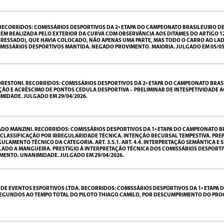
RECORRIDOS: COMISSÁRIOS DESPORTIVOS DA 2ª ETAPA DO CAMPEONATO BRASILEUIRO DE 
EM REALIZADA PELO EXTERIOR DA CURVA COM OBSERVÂNCIA AOS DITAMES DO ARTIGO 120
RESSADO), QUE HAVIA COLOCADO, NÃO APENAS UMA PARTE, MAS TODO O CARRO AO LAD
OMISSÁRIOS DESPORTIVOS MANTIDA. NEGADO PROVIMENTO. MAIORIA. JULGADO EM 05/05
RESTONI. RECORRIDOS: COMISSÁRIOS DESPORTIVOS DA 2ª ETAPA DO CAMPEONATO BRASILE
E ACRÉSCIMO DE PONTOS CEDULA DESPORTIVA – PRELIMINAR DE INTESPETIVIDADE ACOLHI
MIDADE. JULGADO EM 29/04/2026.
DO MANZINI. RECORRIDOS: COMISSÁRIOS DESPORTIVOS DA 1ª ETAPA DO CAMPEONATO BRA
SSIFICAÇÃO POR IRREGULARIDADE TÉCNICA. INTENÇÃO RECURSAL TEMPESTIVA. PREPARO
O. REGULAMENTO TÉCNICO DA CATEGORIA. ART. 3.5.1. ART. 4.4. INTERPRETAÇÃO SEMÂNTIC
 A MANGUEIRA. PRESTÍGIO À INTERPRETAÇÃO TÉCNICA DOS COMISSÁRIOS DESPORTIVOS. 
ENTO. UNANIMIDADE. JULGADO EM 29/04/2026.
E EVENTOS ESPORTIVOS LTDA. RECORRIDOS: COMISSÁRIOS DESPORTIVOS DA 1ª ETAPA D
SEGUNDOS AO TEMPO TOTAL DO PILOTO THIAGO CAMILO, POR DESCUMPRIMENTO DO PROC