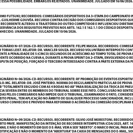
ESSA POSSIBILIDADE. EMBARGOS REJEITADOS. UNANIMIDADE. JULGADO EM 16/06/2026.
MO FUTSUKI; RECORRIDOS: COMISSÁRIOS DESPORTIVOS DA 3ª ETAPA DO CAMPEONATO IN
R. GUILHERME GOUVÊA. RECURSO CONTRA DECISÃO DOS COMISSÁRIOS DESPORTIVOS QU
RECORRENTE ALTEROU A TRAJETÓRIA DO OUTRO COMPETIDOR E INFLUENCIOU DIRETAM
ERVÂNCIA DOS REQUISITOS PREVISTOS NOS ARTS. 162.1 E 162.1.1 DO CÓDIGO DESPOR
HECIDO. UNANIMIDADE. JULGADO EM 10/06/2026.
GINÁRIO Nº 07/2026-CD-RECURSO). RECORRENTE: FELIPE MASSA. RECORRIDOS: COMISS
UR TOBIAS LEIST. RELATOR: DR. VANCLER SOUZA. RECURSO VOLUNTÁRIO INTERPOSTO C
E A PENALIDADE DE 5 (CINCO) SEGUNDOS DE ACRÉSCIMO AO TEMPO TOTAL DE PROVA E 
DENTE OCORRIDO NA CURVA 6, DURANTE A PROVA SPRINT DA 2ª ETAPA, ENVOLVENDO O 
UTA DE POSIÇÃO, FORÇADO O TERCEIRO INTERESSADO CONTRA A PARTE EXTERNA DA PISTA
GINÁRIO Nº 06/2026-CD-RECURSO). RECORRENTE: RF PROMOÇÃO DE EVENTOS ESPORTIVO
O-MG. RELATOR: DR. JOSÉ PINTEIRO. NORMA DO REGULAMENTO PARTICULAR DE PROVA (AR
AR “TOTALMENTE ERGUIDO COM AS 4 RODAS NO AR” PARA REALIZAÇÃO DA TROCA DE PNE
A SEVERA ENTRE OS MEMBROS DO TRIBUNAL SOBRE ESSE FATO. CONCLUSÃO NO SENTIDO 
AS PELOS COMISSÁRIOS NÃO IMPEDE QUE O TRIBUNAL, EXAMINANDO O FATO, CONSIDER
DIREITO PENAL, TEM APLICAÇÃO NO ÂMBITO DE QUALQUER PROCESSO SANCIONADOR, INCL
CURSO CONHECIDO E PROVIDO PARA REFORMAR O ACÓRDÃO DA COMISSÃO DISCIPLINAR 
GINÁRIO Nº 09/2026-CD-RECURSO). RECORRENTE: SILVIO JOSÉ MORESTONI. RECORRIDOS
BERTO PAVIE. MANIFESTAÇÃO DA INTENÇÃO DE RECORRER INTEMPESTIVA (CDA/2025, ART. 
MAIL E NÃO O MOMENTO EM QUE O E-MAIL VEM A SER “ABERTO”. O MARCO INICIAL PARA 
TIFICAÇÃO E NÃO O MOMENTO DA “ABERTURA” DA CAIXA DE MENSAGENS DO E-MAIL, SOB