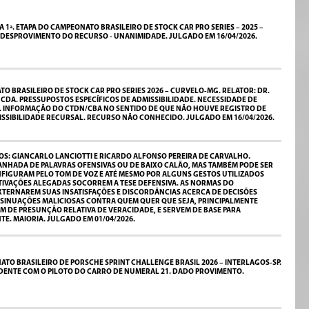
ª. ETAPA DO CAMPEONATO BRASILEIRO DE STOCK CAR PRO SERIES – 2025 –
 DESPROVIMENTO DO RECURSO - UNANIMIDADE. JULGADO EM 16/04/2026.
O BRASILEIRO DE STOCK CAR PRO SERIES 2026 – CURVELO-MG. RELATOR: DR.
CDA. PRESSUPOSTOS ESPECÍFICOS DE ADMISSIBILIDADE. NECESSIDADE DE
. INFORMAÇÃO DO CTDN/CBA NO SENTIDO DE QUE NÃO HOUVE REGISTRO DE
ISSIBILIDADE RECURSAL. RECURSO NÃO CONHECIDO. JULGADO EM 16/04/2026.
S: GIANCARLO LANCIOTTI E RICARDO ALFONSO PEREIRA DE CARVALHO.
PANHADA DE PALAVRAS OFENSIVAS OU DE BAIXO CALÃO, MAS TAMBÉM PODE SER
FIGURAM PELO TOM DE VOZ E ATÉ MESMO POR ALGUNS GESTOS UTILIZADOS
OTIVAÇÕES ALEGADAS SOCORREM A TESE DEFENSIVA. AS NORMAS DO
ERNAREM SUAS INSATISFAÇÕES E DISCORDÂNCIAS ACERCA DE DECISÕES
INSINUAÇÕES MALICIOSAS CONTRA QUEM QUER QUE SEJA, PRINCIPALMENTE
M DE PRESUNÇÃO RELATIVA DE VERACIDADE, E SERVEM DE BASE PARA
. MAIORIA. JULGADO EM 01/04/2026.
TO BRASILEIRO DE PORSCHE SPRINT CHALLENGE BRASIL 2026 – INTERLAGOS-SP.
IDENTE COM O PILOTO DO CARRO DE NUMERAL 21. DADO PROVIMENTO.