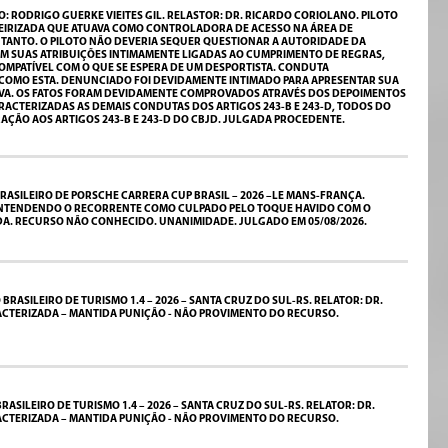
 RODRIGO GUERKE VIEITES GIL. RELASTOR: DR. RICARDO CORIOLANO. PILOTO
CEIRIZADA QUE ATUAVA COMO CONTROLADORA DE ACESSO NA ÁREA DE
A TANTO. O PILOTO NÃO DEVERIA SEQUER QUESTIONAR A AUTORIDADE DA
M SUAS ATRIBUIÇÕES INTIMAMENTE LIGADAS AO CUMPRIMENTO DE REGRAS,
COMPATÍVEL COM O QUE SE ESPERA DE UM DESPORTISTA. CONDUTA
ES COMO ESTA. DENUNCIADO FOI DEVIDAMENTE INTIMADO PARA APRESENTAR SUA
RTIVA. OS FATOS FORAM DEVIDAMENTE COMPROVADOS ATRAVÉS DOS DEPOIMENTOS
ARACTERIZADAS AS DEMAIS CONDUTAS DOS ARTIGOS 243-B E 243-D, TODOS DO
AÇÃO AOS ARTIGOS 243-B E 243-D DO CBJD. JULGADA PROCEDENTE.
ASILEIRO DE PORSCHE CARRERA CUP BRASIL – 2026 –LE MANS-FRANÇA.
, ENTENDENDO O RECORRENTE COMO CULPADO PELO TOQUE HAVIDO COM O
DA. RECURSO NÃO CONHECIDO. UNANIMIDADE. JULGADO EM 05/08/2026.
SILEIRO DE TURISMO 1.4 – 2026 – SANTA CRUZ DO SUL-RS. RELATOR: DR.
ACTERIZADA – MANTIDA PUNIÇÃO - NÃO PROVIMENTO DO RECURSO.
SILEIRO DE TURISMO 1.4 – 2026 – SANTA CRUZ DO SUL-RS. RELATOR: DR.
ACTERIZADA – MANTIDA PUNIÇÃO - NÃO PROVIMENTO DO RECURSO.