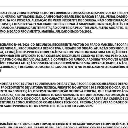
 ALFREDO VIEIRA IBIAPINA FILHO. RECORRIDOS: COMISSÁRIOS DESPORTIVOS DA 1ª ETAP
UNTÁRIO. AUTOMOBILISMO. CAMPEONATO BRASILEIRO NASCAR BRASIL. PENALIDADE DESP
ISPUTA POR POSIÇÃO. ALEGAÇÃO DE MERO INCIDENTE DE CORRIDA. NÃO CONFIGURAÇÃO.
 DE JUSTIÇA DESPORTIVA. PENALIDADE PROPORCIONAL À GRAVIDADE DA INFRAÇÃO E ÀS
AMADO NA FORMA DA INTERPRETAÇÃO CONFERIDA PELO TRIBUNAL PLENO AOS ARTS. 131
SMO. NEGADO PROVIMENTO. MAIORIA. JULGADO EM 30/06/2026.
GINÁRIO Nº 08/2026-CD-RECURSO). RECORRENTE: VICTOR DO PRADO MANZINI. RECORRI
ANDRE VIDIGAL. PROCURADORIA DESPORTIVA. UNIDADE DO ÓRGÃO. ATUAÇÃO DOS PROCU
VA, A FUNÇÃO DOS PROCURADORES NÃO SEENCONTRA DELIMITADA PARA ATUAÇÃO EXCLUS
PENHAR SEU OFÍCIOTANTO NA COMISSÃO DISCIPLINAR COMO NO TRIBUNAL PLENO. 2.A 
A FUNCIONAL INDIVIDUALIZADA. 3.COMPETINDO À PROCURADORIA “PROMOVER A RESP
PATÍVEL COM SUA ATUAÇÃO COGITAR-SE NA OBSERVÂNCIA DE SUA IMPARCIALIDADE. 4.N
SCURIDADE, E RESSAINDO DOS EMBARGOS O INTENTO NO REJULGAMENTO DA MATÉRIA, IM
6
DEIRAS SPORTS LTDA E SCUDERIA BANDEIRAS LTDA. RECORRIDOS: COMISSÁRIOS DESPOR
O. PROCEDIMENTO DE VISTORIA TÉCNICA, PREVISTO NO ARTIGO 130 E INCISOS DO CDA, Q
O DA COMPETIÇÃO, DIVERSO DA PRODUÇÃO DE PROVA PERICIAL, QUE TEM PREVISÃO NOS
 PROCESSUAL, SENDO UM PROCEDIMENTO MAIS ABRANGENTE E QUE DEMANDA NOMEAÇÃO D
GRAS DO ARTIGO 130 DO CDA. NÃO CARACTERIZADA A ALEGADA QUEBRA DA CADEIA DE 
ITUIR AS CONCLUSÕES DOS COMISSÁRIOS TÉCNICOS. PRESUNÇÃO DE VERACIDADE DO RE
 NEGADO PROVIMENTO. UNANIMIDADE. JULGADO EM 25/06/2026.
IGINÁRIO Nº 11/2026-CD-RECURSO). RECORRENTE: RCM MOTORSPORT COMPETIÇÕES AUTO