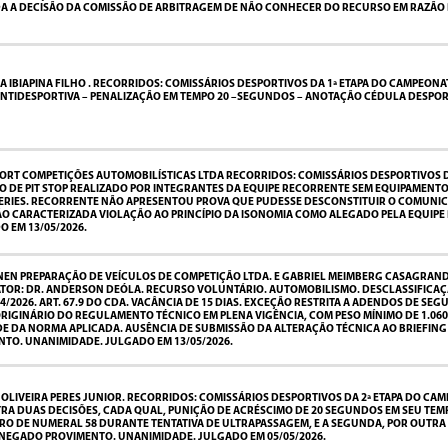
DA A DECISÃO DA COMISSÃO DE ARBITRAGEM DE NÃO CONHECER DO RECURSO EM RAZÃO
 IBIAPINA FILHO . RECORRIDOS: COMISSÁRIOS DESPORTIVOS DA 1ª ETAPA DO CAMPEONATO
ANTIDESPORTIVA – PENALIZAÇÃO EM TEMPO 20 –SEGUNDOS – ANOTAÇÃO CÉDULA DESPOR
T COMPETIÇÕES AUTOMOBILÍSTICAS LTDA RECORRIDOS: COMISSÁRIOS DESPORTIVOS DA 2
O DE PIT STOP REALIZADO POR INTEGRANTES DA EQUIPE RECORRENTE SEM EQUIPAMENT
 SERIES. RECORRENTE NÃO APRESENTOU PROVA QUE PUDESSE DESCONSTITUIR O COMUNI
NÃO CARACTERIZADA VIOLAÇÃO AO PRINCÍPIO DA ISONOMIA COMO ALEGADO PELA EQUIP
 EM 13/05/2026.
NEN PREPARAÇÃO DE VEÍCULOS DE COMPETIÇÃO LTDA. E GABRIEL MEIMBERG CASAGRAND
ELATOR: DR. ANDERSON DEÓLA. RECURSO VOLUNTÁRIO. AUTOMOBILISMO. DESCLASSIFICAÇÃ
/04/2026. ART. 67.9 DO CDA. VACÂNCIA DE 15 DIAS. EXCEÇÃO RESTRITA A ADENDOS DE
 ORIGINÁRIO DO REGULAMENTO TÉCNICO EM PLENA VIGÊNCIA, COM PESO MÍNIMO DE 1.06
E DA NORMA APLICADA. AUSÊNCIA DE SUBMISSÃO DA ALTERAÇÃO TÉCNICA AO BRIEFING 
TO. UNANIMIDADE. JULGADO EM 13/05/2026.
OLIVEIRA PERES JUNIOR. RECORRIDOS: COMISSÁRIOS DESPORTIVOS DA 2ª ETAPA DO CAMP
TRA DUAS DECISÕES, CADA QUAL, PUNIÇÃO DE ACRÉSCIMO DE 20 SEGUNDOS EM SEU TE
RO DE NUMERAL 58 DURANTE TENTATIVA DE ULTRAPASSAGEM, E A SEGUNDA, POR OUTRA
 NEGADO PROVIMENTO. UNANIMIDADE. JULGADO EM 05/05/2026.