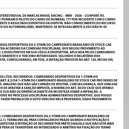
TERESTADUAL DE MARCAS BRASIL RACING – MBR – 2026 – GUAPORÉ-RS.
E PUNIRAM O PILOTO DO CARRO DE NUMERAL 777 POR INCIDENTE COM O CARRO
ENTE O RESULTADO ESPORTIVO DA DISPUTA. NÃO CONHECIMENTO DO RECURSO
TIVO DO AUTOMOBILISMO, MANTENDO-SE INTEGRALMENTE A DECISÃO Nº 05
ÁRIOS DESPORTIVOS DA 2ª ETAPA DO CAMPEONATO BRASILEIRO DE STOCK CAR
ONTRA ACÓRDÃO DA COMISSÃO DISCIPLINAR, QUE NEGOU PROVIMENTO AO
2 (DOIS) PONTOS EM SUA CÉDULA DESPORTIVA, APLICADA PELOS COMISSÁRIOS
RECORRENTE E O TERCEIRO INTERESSADO. SEGUNDO O RELATÓRIO DOS
, CONFIGURANDO, EM TESE, A INFRAÇÃO PREVISTA NO ART. 120, INCISO VIII,
S LTDA. RECORRIDOS: COMISSÁRIOS DESPORTIVOS DA 1ª ETAPA DO
T. 8.2) DA 1ª ETAPA DO CAMPEONATO BRASILEIRO DE STOCK CAR PRO SERIES DE
US. IMAGENS QUE NÃO SÃO CAPAZES DE ATESTAR, COM SEGURANÇA, QUE UMA DAS
DE AFASTAR A SANÇÃO IMPOSTA. A NORMA DO ART. 58 DO CBJD QUE ATRIBUI
E SUA NÃO OCORRÊNCIA DIANTE DA INCERTEZA SOBRE A INFRAÇÃO. A
USIVE NO PROCESSO DISCIPLINAR ADMINISTRATIVO DESPORTIVO, QUE POSSUI
E FAZER PREVALECER O VOTO VENCIDO NELA PROFERIDO. DADO PROVIMENTO.
: COMISSÁRIOS DESPORTIVOS DA 2ª ETAPA DO CAMPEONATO BRASILEIRO DE
162.1). TERMO INICIAL PARA CONTAGEM DO PRAZO QUANDO A NOTIFICAÇÃO É
MANIFESTAR A INTENÇÃO DE RECORRER POR PARTE DAQUELE QUE NÃO ESTÁ MAIS
 PENA DE TRANSFERIR AO INTERESSADO O ARBÍTRIO NA FIXAÇÃO DO TERMO