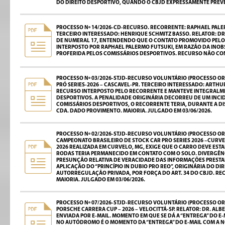
DO DIREITO DESPORTIVO, QUANDO O CBJD EXPRESSAMENTE PREVÊ 
PROCESSO Nº 14/2026-CD-RECURSO. RECORRENTE: RAPHAEL PALER
TERCEIRO INTERESSADO: HENRIQUE SCHMITZ BASSO. RELATOR: D
DE NUMERAL 17, ENTENDENDO QUE O CONTATO PROMOVIDO PELO 
INTERPOSTO POR RAPHAEL PALERMO FUTSUKI, EM RAZÃO DA INOBS
PROFERIDA PELOS COMISSÁRIOS DESPORTIVOS. RECURSO NÃO CON
PROCESSO Nº 03/2026-STJD-RECURSO VOLUNTÁRIO (PROCESSO ORI
PRÓ SERIES-2026 – CASCAVEL-PR. TERCEIRO INTERESSADO: ARTH
RECURSO INTERPOSTO PELO RECORRENTE E MANTEVE INTEGRALMENT
DESPORTIVOS. A PENALIDADE ORIGINÁRIA DECORREU DE UM INCI
COMISSÁRIOS DESPORTIVOS, O RECORRENTE TERIA, DURANTE A DISP
CDA. DADO PROVIMENTO. MAIORIA. JULGADO EM 03/06/2026.
PROCESSO Nº 02/2026-STJD-RECURSO VOLUNTÁRIO (PROCESSO ORI
CAMPEONATO BRASILEIRO DE STOCK CAR PRO SERIES 2026 –CURVEL
2026 REALIZADA EM CURVELO, MG, EXIGE QUE O CARRO DEVE EST
RODAS TERIA PERMANECIDO EM CONTATO COM O SOLO. DIVERGÊNCI
PRESUNÇÃO RELATIVA DE VERACIDADE DAS INFORMAÇÕES PRESTAD
APLICAÇÃO DO “PRINCÍPIO IN DUBIO PRO REO”, ORIGINÁRIA DO 
AUTORREGULAÇÃO PRIVADA, POR FORÇA DO ART. 34 DO CBJD. RE
MAIORIA. JULGADO EM 03/06/2026.
PROCESSO Nº 07/2026-STJD-RECURSO VOLUNTÁRIO (PROCESSO ORI
PORSCHE CARRERA CUP – 2026 – VELOCITTÁ-SP. RELATOR: DR. AL
ENVIADA POR E-MAIL. MOMENTO EM QUE SE DÁ A “ENTREGA” DO E-
NO AUTÓDROMO É O MOMENTO DA “ENTREGA” DO E-MAIL COM A NO