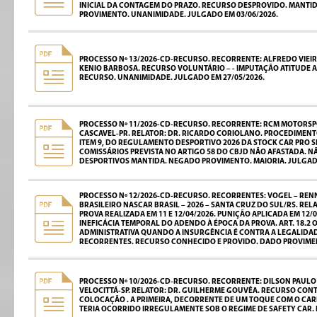
INICIAL DA CONTAGEM DO PRAZO. RECURSO DESPROVIDO. MANTI
PROVIMENTO. UNANIMIDADE. JULGADO EM 03/06/2026.
PROCESSO Nº 13/2026-CD-RECURSO. RECORRENTE: ALFREDO VIEIRA
KENIO BARBOSA. RECURSO VOLUNTÁRIO – - IMPUTAÇÃO ATITUDE 
RECURSO. UNANIMIDADE. JULGADO EM 27/05/2026.
PROCESSO Nº 11/2026-CD-RECURSO. RECORRENTE: RCM MOTORSPOR
CASCAVEL-PR. RELATOR: DR. RICARDO CORIOLANO. PROCEDIMENT
ITEM 9, DO REGULAMENTO DESPORTIVO 2026 DA STOCK CAR PRO
COMISSÁRIOS PREVISTA NO ARTIGO 58 DO CBJD NÃO AFASTADA. 
DESPORTIVOS MANTIDA. NEGADO PROVIMENTO. MAIORIA. JULGADO
PROCESSO Nº 12/2026-CD-RECURSO. RECORRENTES: VOGEL – REN
BRASILEIRO NASCAR BRASIL – 2026 – SANTA CRUZ DO SUL/RS. R
PROVA REALIZADA EM 11 E 12/04/2026. PUNIÇÃO APLICADA EM 12
INEFICÁCIA TEMPORAL DO ADENDO À ÉPOCA DA PROVA. ART. 18.2
ADMINISTRATIVA QUANDO A INSURGÊNCIA É CONTRA A LEGALIDAD
RECORRENTES. RECURSO CONHECIDO E PROVIDO. DADO PROVIMEN
PROCESSO Nº 10/2026-CD-RECURSO. RECORRENTE: DILSON PAULO 
VELOCITTÁ-SP. RELATOR: DR. GUILHERME GOUVÊA. RECURSO CON
COLOCAÇÃO . A PRIMEIRA, DECORRENTE DE UM TOQUE COM O CAR
TERIA OCORRIDO IRREGULAMENTE SOB O REGIME DE SAFETY CAR.