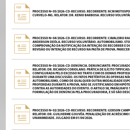
PROCESSO Nº 05/2026-CD-RECURSO. RECORRENTE: RCM MOTOSPORT
CURVELO-MG. RELATOR: DR. KENIO BARBOSA. RECURSO VOLUNTÁR
PROCESSO Nº 04/2026-CD-RECURSO. RECORRENTE: CAVALEIRO RAC
ANDERSON DEÓLA. RECURSO VOLUNTÁRIO. AUTOMOBILISMO. STOCK 
COMPROVAÇÃO DA NOTIFICAÇÃO DA INTENÇÃO DE RECORRER E D
REVISÃO OU INTENÇÃO DE RECURSO NA PASTA DE PROVA. PARECE
PROCESSO Nº 03/2026-CD-DENÚNCIA. DENUNCIANTE: PROCURADO
RELATOR: DR. RICARDO CORIOLANO. PRÁTICA DE ILÍCITO TIPIFI
CONFIGURADA PELO EXCESSO NO TRATO COM OS DEMAIS PROFISS
DURANTE UMA DISCUSSÃO. OS FATOS PRETÉRITOS ÀS OFENSAS NÃ
AUTOMOBILISMO, COMO DE QUALQUER OUTRA MODALIDADE ESPOR
PROFERIDAS DURANTE A PROVA, NÃO SE JUSTIFICANDO EM HIPÓT
CONTRA AS AUTORIDADES DO EVENTO. O ARTIGO 58, PARÁGRAFO 1
FORMULAÇÃO DE DENÚNCIA PELA PROCURADORIA, E SÓ SÃO DESC
PROCESSO Nº 02/2026-CD-RECURSO. RECORRENTE: GERSON CAMPOS
RELATOR: DR. GUILHERME GOUVÊA. PENALIZAÇÃO DE ACRÉSCIMO 
UNANIMIDADE. JULGADO EM 01/04/2026.