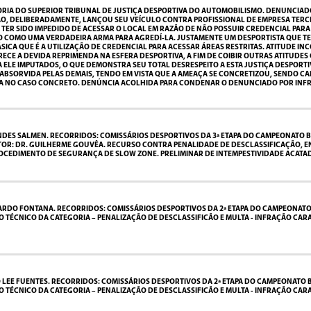
IA DO SUPERIOR TRIBUNAL DE JUSTIÇA DESPORTIVA DO AUTOMOBILISMO. DENUNCIADO:
O, DELIBERADAMENTE, LANÇOU SEU VEÍCULO CONTRA PROFISSIONAL DE EMPRESA TER
 TER SIDO IMPEDIDO DE ACESSAR O LOCAL EM RAZÃO DE NÃO POSSUIR CREDENCIAL PAR
O COMO UMA VERDADEIRA ARMA PARA AGREDÍ-LA. JUSTAMENTE UM DESPORTISTA QUE TE
ICA QUE É A UTILIZAÇÃO DE CREDENCIAL PARA ACESSAR ÁREAS RESTRITAS. ATITUDE IN
RECE A DEVIDA REPRIMENDA NA ESFERA DESPORTIVA, A FIM DE COIBIR OUTRAS ATITUD
 A ELE IMPUTADOS, O QUE DEMONSTRA SEU TOTAL DESRESPEITO A ESTA JUSTIÇA DESPO
I ABSORVIDA PELAS DEMAIS, TENDO EM VISTA QUE A AMEAÇA SE CONCRETIZOU, SENDO C
NCIA NO CASO CONCRETO. DENÚNCIA ACOLHIDA PARA CONDENAR O DENUNCIADO POR INFR
DES SALMEN. RECORRIDOS: COMISSÁRIOS DESPORTIVOS DA 3ª ETAPA DO CAMPEONATO BR
ATOR: DR. GUILHERME GOUVÊA. RECURSO CONTRA PENALIDADE DE DESCLASSIFICAÇÃO
ROCEDIMENTO DE SEGURANÇA DE SLOW ZONE. PRELIMINAR DE INTEMPESTIVIDADE ACATA
DO FONTANA. RECORRIDOS: COMISSÁRIOS DESPORTIVOS DA 2ª ETAPA DO CAMPEONATO BRA
TÉCNICO DA CATEGORIA – PENALIZAÇÃO DE DESCLASSIFICÃO E MULTA - INFRAÇÃO CAR
EE FUENTES. RECORRIDOS: COMISSÁRIOS DESPORTIVOS DA 2ª ETAPA DO CAMPEONATO BRA
TÉCNICO DA CATEGORIA – PENALIZAÇÃO DE DESCLASSIFICÃO E MULTA - INFRAÇÃO CAR