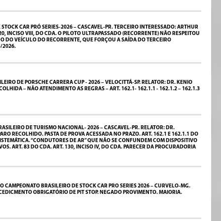
STOCK CAR PRÓ SERIES-2026 – CASCAVEL-PR. TERCEIRO INTERESSADO: ARTHUR
, INCISO VIII, DO CDA. O PILOTO ULTRAPASSADO (RECORRENTE) NÃO RESPEITOU
O DO VEÍCULO DO RECORRENTE, QUE FORÇOU A SAÍDA DO TERCEIRO
/2026.
IRO DE PORSCHE CARRERA CUP - 2026 – VELOCITTÁ-SP. RELATOR: DR. KENIO
DA – NÃO ATENDIMENTO AS REGRAS – ART. 162.1- 162.1.1 - 162.1.2 – 162.1.3
SILEIRO DE TURISMO NACIONAL- 2026 – CASCAVEL-PR. RELATOR: DR.
 RECOLHIDO. PASTA DE PROVA ACESSADA NO PRAZO. ART. 162.1 E 162.1.1 DO
A E SISTEMÁTICA. “CONDUTORES DE AR” QUE NÃO SE CONFUNDEM COM DISPOSITIVO
ART. 83 DO CDA. ART. 130, INCISO IV, DO CDA. PARECER DA PROCURADORIA
O CAMPEONATO BRASILEIRO DE STOCK CAR PRO SERIES 2026 – CURVELO-MG.
EDICMENTO OBRIGATÓRIO DE PIT STOP. NEGADO PROVIMENTO. MAIORIA.