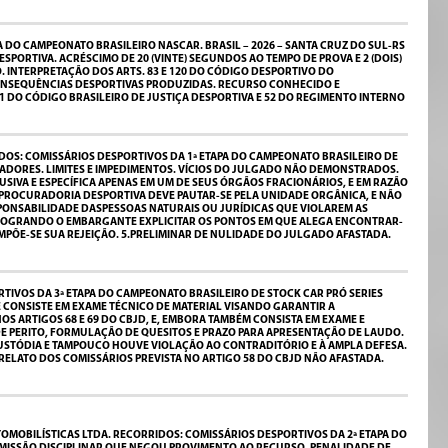
A DO CAMPEONATO BRASILEIRO NASCAR. BRASIL – 2026 – SANTA CRUZ DO SUL-RS
ORTIVA. ACRÉSCIMO DE 20 (VINTE) SEGUNDOS AO TEMPO DE PROVA E 2 (DOIS)
 INTERPRETAÇÃO DOS ARTS. 83 E 120 DO CÓDIGO DESPORTIVO DO
 CONSEQUÊNCIAS DESPORTIVAS PRODUZIDAS. RECURSO CONHECIDO E
 DO CÓDIGO BRASILEIRO DE JUSTIÇA DESPORTIVA E 52 DO REGIMENTO INTERNO
DOS: COMISSÁRIOS DESPORTIVOS DA 1ª ETAPA DO CAMPEONATO BRASILEIRO DE
RADORES. LIMITES E IMPEDIMENTOS. VÍCIOS DO JULGADO NÃO DEMONSTRADOS.
IVA E ESPECÍFICA APENAS EM UM DE SEUS ÓRGÃOS FRACIONÁRIOS, E EM RAZÃO
PROCURADORIA DESPORTIVA DEVE PAUTAR-SE PELA UNIDADE ORGÂNICA, E NÃO
ONSABILIDADE DASPESSOAS NATURAIS OU JURÍDICAS QUE VIOLAREM AS
ÃO LOGRANDO O EMBARGANTE EXPLICITAR OS PONTOS EM QUE ALEGA ENCONTRAR-
PÕE-SE SUA REJEIÇÃO. 5.PRELIMINAR DE NULIDADE DO JULGADO AFASTADA.
TIVOS DA 3ª ETAPA DO CAMPEONATO BRASILEIRO DE STOCK CAR PRÓ SERIES
UE CONSISTE EM EXAME TÉCNICO DE MATERIAL VISANDO GARANTIR A
 ARTIGOS 68 E 69 DO CBJD, E, EMBORA TAMBÉM CONSISTA EM EXAME E
E PERITO, FORMULAÇÃO DE QUESITOS E PRAZO PARA APRESENTAÇÃO DE LAUDO.
CUSTÓDIA E TAMPOUCO HOUVE VIOLAÇÃO AO CONTRADITÓRIO E À AMPLA DEFESA.
LATO DOS COMISSÁRIOS PREVISTA NO ARTIGO 58 DO CBJD NÃO AFASTADA.
MOBILÍSTICAS LTDA. RECORRIDOS: COMISSÁRIOS DESPORTIVOS DA 2ª ETAPA DO