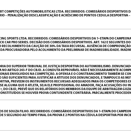
 COMPETIÇÕES AUTOMOBILISTICAS LTDA. RECORRIDOS: COMISSÁRIOS DESPORTIVOS DA 1
IO – PENALIZAÇÃO DESCLASSIFICAÇÃO E ACRÉSCIMO DE PONTOS CEDULA DESPORTIVA –
ING SPORTS LTDA. RECORRIDOS: COMISSÁRIOS DESPORTIVOS DA 1ª ETAPA DO CAMPEONAT
CAR PRO SERIES. DECISÃO DOS COMISSÁRIOS DESPORTIVOS. ART. 162 E SEGUINTES DO 
O RECOLHIMENTO DA CAUÇÃO DE 30% DA TAXA RECURSAL. AUSÊNCIA DE COMPROVAÇÃO
R DA PROCURADORIA PELO ACOLHIMENTO DA PRELIMINAR DE INADMISSIBILIDADE. INADM
RIA DO SUPERIOR TRIBUNAL DE JUSTIÇA DESPORTIVA DO AUTOMOBILISMO. DENUNCIADO
CADA NO ARTIGO 243-F DO CBJD. A CONDUTA REPROVÁVEL NÃO É NECESSARIAMENTE ACOM
IONAIS ENVOLVIDOS NA COMPETIÇÃO. A OFENSA E O CONSTRANGIMENTO TAMBÉM SE CON
O SÃO SUFICIENTES PARA JUSTIFICAR A ATITUDE DOS DENUNCIADOS, E TAMPOUCO AS M
TIVA, PREVEEM OS INSTRUMENTOS RECURSAIS ADEQUADOS PARA OS COMPETIDORES EXT
ESE ALGUMA QUE O ATLETA, SEJA ELE PROFISSIONAL OU AMADOR, FAÇA ACUSAÇÕES OU 
º, DO CBJD, PREVÊ QUE OS RELATÓRIOS DOS MEMBROS DA EQUIPE DE ARBITRAGEM GOZA
ONSTITUÍDOS SE HOUVER PROVA CONTUNDENTE CONTRÁRIA. PARCIALMENTE PROCEDENTE
 DE SOUZA FILHO. RECORRIDOS: COMISSÁRIOS DESPORTIVOS DA 1ª ETAPA DO CAMPEONA
DE 5 SEGUNDO AO TEMPO FINAL DA PROVA E 2 PONTOS NA CÉDULA DESPORTIVA POR INC