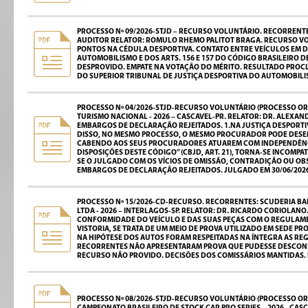
PROCESSO Nº 09/2026-STJD – RECURSO VOLUNTÁRIO. RECORRENTE:
AUDITOR RELATOR: ROMULO RHEMO PALITOT BRAGA. RECURSO VOL
PONTOS NA CÉDULA DESPORTIVA. CONTATO ENTRE VEÍCULOS EM D
AUTOMOBILISMO E DOS ARTS. 156 E 157 DO CÓDIGO BRASILEIRO
DESPROVIDO. EMPATE NA VOTAÇÃO DO MÉRITO. RESULTADO PROCL
DO SUPERIOR TRIBUNAL DE JUSTIÇA DESPORTIVA DO AUTOMOBILI
PROCESSO Nº 04/2026-STJD-RECURSO VOLUNTÁRIO (PROCESSO ORI
TURISMO NACIONAL - 2026 – CASCAVEL-PR. RELATOR: DR. ALEX
EMBARGOS DE DECLARAÇÃO REJEITADOS. 1.NA JUSTIÇA DESPORTI
DISSO, NO MESMO PROCESSO, O MESMO PROCURADOR PODE DESEM
CABENDO AOS SEUS PROCURADORES ATUAREM COM INDEPENDÊNCI
DISPOSIÇÕES DESTE CÓDIGO” (CBJD, ART. 21), TORNA-SE INCOM
SE O JULGADO COM OS VÍCIOS DE OMISSÃO, CONTRADIÇÃO OU OB
EMBARGOS DE DECLARAÇÃO REJEITADOS. JULGADO EM 30/06/202
PROCESSO Nº 15/2026-CD-RECURSO. RECORRENTES: SCUDERIA BAN
LTDA - 2026 – INTERLAGOS-SP. RELATOR: DR. RICARDO CORIOLAN
CONFORMIDADE DO VEÍCULO E DAS SUAS PEÇAS COM O REGULAMENT
VISTORIA, SE TRATA DE UM MEIO DE PROVA UTILIZADO EM SEDE
NA HIPÓTESE DOS AUTOS FORAM RESPEITADAS NA ÍNTEGRA AS RE
RECORRENTES NÃO APRESENTARAM PROVA QUE PUDESSE DESCONST
RECURSO NÃO PROVIDO. DECISÕES DOS COMISSÁRIOS MANTIDAS.
PROCESSO Nº 08/2026-STJD-RECURSO VOLUNTÁRIO (PROCESSO OR