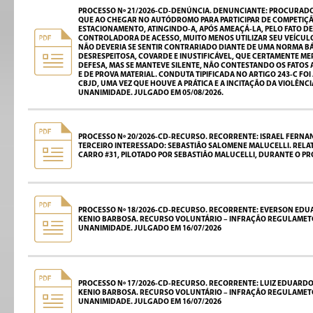
PROCESSO Nº 21/2026-CD-DENÚNCIA. DENUNCIANTE: PROCURADOR
QUE AO CHEGAR NO AUTÓDROMO PARA PARTICIPAR DE COMPETIÇÃ
ESTACIONAMENTO, ATINGINDO-A, APÓS AMEAÇÁ-LA, PELO FATO DE
CONTROLADORA DE ACESSO, MUITO MENOS UTILIZAR SEU VEÍCUL
NÃO DEVERIA SE SENTIR CONTRARIADO DIANTE DE UMA NORMA BÁS
DESRESPEITOSA, COVARDE E INUSTIFICÁVEL, QUE CERTAMENTE ME
DEFESA, MAS SE MANTEVE SILENTE, NÃO CONTESTANDO OS FATOS
E DE PROVA MATERIAL. CONDUTA TIPIFICADA NO ARTIGO 243-C FO
CBJD, UMA VEZ QUE HOUVE A PRÁTICA E A INCITAÇÃO DA VIOLÊ
UNANIMIDADE. JULGADO EM 05/08/2026.
PROCESSO Nº 20/2026-CD-RECURSO. RECORRENTE: ISRAEL FERNAN
TERCEIRO INTERESSADO: SEBASTIÃO SALOMENE MALUCELLI. REL
CARRO #31, PILOTADO POR SEBASTIÃO MALUCELLI, DURANTE O P
PROCESSO Nº 18/2026-CD-RECURSO. RECORRENTE: EVERSON EDUAR
KENIO BARBOSA. RECURSO VOLUNTÁRIO – INFRAÇÃO REGULAMETO 
UNANIMIDADE. JULGADO EM 16/07/2026
PROCESSO Nº 17/2026-CD-RECURSO. RECORRENTE: LUIZ EDUARDO L
KENIO BARBOSA. RECURSO VOLUNTÁRIO – INFRAÇÃO REGULAMETO 
UNANIMIDADE. JULGADO EM 16/07/2026