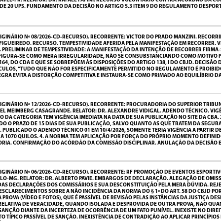
SCAVEL-PR. RELATOR: DR. RAFAEL PAPINI. RECURSO VOLUNTÁRIO CONTRA ACÓRDÃO DA 
DE 20 UPS. FUNDAMENTO DA DECISÃO NO ARTIGO 5.3 ITEM 9 DO REGULAMENTO DESPORT
GINÁRIO Nº 08/2026-CD-RECURSO). RECORRENTE: VICTOR DO PRADO MANZINI. RECORRI
NO FIGUEIREDO. RECURSO. TEMPESTIVIDADE AFERIDA PELA MANIFESTAÇÃO EM RECORRER.
. PRELIMINAR DE TEMPESTIVIDADE: A MANIFESTAÇÃO DA INTENÇÃO DE RECORRER FIRM
NFIGURA-SE COMO MERA IRREGULARIDADE, NÃO SE CONSUBSTANCIANDO COMO MOTIVO P
E 164, DO CDA E QUE SE SOBREPÕEM ÀS DISPOSIÇÕES DO ARTIGO 138, I DO CBJD. DECISÃ
ULOS, “TUDO QUE NÃO FOR ESPECIFICAMENTE PERMITIDO NO REGULAMENTO É PROIBIDO
EGRA EVITA A DISTORÇÃO COMPETITIVA E INSTAURA-SE COMO PRIMADO AO EQUILÍBRIO D
IGINÁRIO Nº 12/2026-CD-RECURSO). RECORRENTE: PROCURADORIA DO SUPERIOR TRIBU
L MEIMBERG CASAGRANDE. RELATOR: DR. ALEXANDRE VIDIGAL. ADENDO TÉCNICO. VIGÊN
O DA CATEGORIA TEM VIGÊNCIA IMEDIATA NA DATA DE SUA PUBLICAÇÃO NO SITE DA CBA
O O PRAZO DE 15 DIAS DE SUA PUBLICAÇÃO, SALVO QUANTO AS QUE TRATEM DA SEGUR
PUBLICADO O ADENDO TÉCNICO 01 EM 10/4/2026, SOMENTE TERIA VIGÊNCIA A PARTIR D
RA 1070 QUILOS. 4. A NORMA TEM APLICAÇÃO POR FORÇA DO PRÓPRIO MOMENTO DEFINID
DORIA. CONFIRMAÇÃO DO ACÓRDÃO DA COMISSÃO DISCIPLINAR. ANULAÇÃO DA DECISÃO 
GINÁRIO Nº 06/2026-CD-RECURSO). RECORRENTE: RF PROMOÇÃO DE EVENTOS ESPORTIVO
LO-MG. RELATOR: DR. ALBERTO PAVIE. EMBARGOS DE DECLARAÇÃO. ALEGAÇÃO DE OMISSÃ
AS DECLARAÇÕES DOS COMISSÁRIOS E SUA DESCONSTITUIÇÃO PELA MERA DÚVIDA. RE
). ESCLARECIMENTOS SOBRE A NÃO INCIDÊNCIA DA NORMA DO § 1º DO ART. 58 DO CBJD
PROVA (VÍDEO E FOTOS), QUE É PASSÍVEL DE REVISÃO PELAS INSTÂNCIAS DA JUSTIÇA D
RELATIVA DE VERACIDADE, QUANDO ISOLADA E DESPROVIDA DE OUTRA PROVA, NÃO QU
SANÇÃO DIANTE DA INCERTEZA DE OCORRÊNCIA DE UM FATO PUNÍVEL. INEXISTE NO DIR
O TÍPICO PASSÍVEL DE SANÇÃO. INEXISTÊNCIA DE CONTRADIÇÃO AO APLICAR PRINCÍPIO