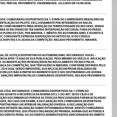
COMISSÃO DISCIPLINAR QUE NEGOU PROVIMENTO AO RECURSO. PENALIDADE DE
IVO. PARCIAL PROVIMENTO. UNANIMIDADE. JULGADO EM 16/06/2026.
DOS: COMISSÁRIOS DESPORTIVOS DA 1ª ETAPA DO CAMPEONATO BRASILEIRO DE
 VENTILAÇÃO DO PILOTO. EXCLUSIVAMENTE POR INTERMÉDIO DE NACAS.
A-SE COMO MOMENTO PARA AFERIÇÃO DA TEMPESTIVIDADE DO RECURSO, SENDO
ARA SE RECONHECER TER HAVIDO INTERPOSIÇÃO RECURSAL FORA DO PRAZO.
O DO PLENO DO STJD, POR MAIORIA. 1. MÉRITO: NO AUTOMOBILISMO, E QUANTO À
”, CONSOANTE EXPRESSA DISPOSIÇÃO DO ARTIGO 69, IV DO CÓDIGO
AS DISPUTAS E À LISURA DA COMPETIÇÃO. NEGADO PROVIMENTO. MAIORIA.
NAL DE JUSTIÇA DESPORTIVA DO AUTOMOBILISMO. RECORRIDOS: VOGEL –
CIA APÓS 15 DIAS DE SUA PUBLICAÇÃO. PESO MÍNIMO DO VEÍCULO. APLICAÇÃO
. 2. AS MODIFICAÇÕES INTRODUZIDAS NO REGULAMENTO TÉCNICO PELOS
ANÇA DA COMPETIÇÃO, QUE TÊM VIGÊNCIA IMEDIATA, CONFORME DEFINIDO PELO
E 25/4/2026, SENDO IMPOSSÍVEL SUA APLICAÇÃO EM PROVA REALIZADA EM
O EM LEI E NÃO A PARTIR DO MOMENTO QUE O SEU DESTINATÁRIO LHE QUEIRA
E SANÇÕES IMPOSTAS PELOS COMISSÁRIOS DESPORTIVOS. NEGADO PROVIMENTO.
S LTDA. RECORRIDOS: COMISSÁRIOS DESPORTIVOS DA 1ª ETAPA DO
O QUANTO A INCIDÊNCIA DA NORMA DO § 1º DO ART. 58 DO CBJD E DE
JEIÇÃO DOS EMBARGOS PORQUE AS TESES DA PROCURADORIA FORAM ACOLHIDAS
 PORQUE, NO CASO SOB EXAME, A DECLARAÇÃO DOS COMISSÁRIOS DESPORTIVOS
ESPORTIVA PARA LHE ATRIBUIR VALORAÇÃO DIVERSA. A DECLARAÇÃO DOS
ANDO RETRATA VALORAÇÃO SOBRE DETERMINADA PROVA. NEM OS COMISSÁRIOS
EITO DESPORTIVO, QUE POSSUI ORGANIZAÇÃO PRIVADA, NORMA QUE AUTORIZE A
S DO DIREITO PENAL OU DO DIREITO ADMINISTRATIVO SANCIONADOR NO ÂMBITO