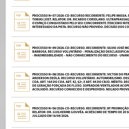
PROCESSO Nº 07/2026-CD-RECURSO RECORRENTE: FELIPE MASSA. 
TOBIAS LEIST. RELATOR: DR. RICARDO CORIOLANO. ULTRAPRASSAG
O ESPAÇO CONQUISTADO PELO SEU CONCORRENTE (TERCEIRO INTE
INTERESSADO DA PISTA. RECURSO NÃO PROVIDO. DECISÃO DOS C
PROCESSO Nº 09/2026-CD-RECURSO. RECORRENTE: SILVIO JOSÉ MO
BARBOSA. RECURSO VOLUNTÁRIO – PENALIZAÇÃO DESCLASSIFICAÇÃO 
- INADMISSIBILIDADE – NÃO CONHECIMENTO DO RECURSO - UNANI
PROCESSO Nº 08/2026-CD-RECURSO. RECORRENTE: VICTOR DO PRA
ANDERSON DEÓLA. RECURSO VOLUNTÁRIO. AUTOMOBILISMO. DESCLA
CDA. ART. 164 DO CDA. ART. 42, §2º, E ART. 44 DO CBJD. MÉRIT
DE GERAÇÃO FORÇADA DE FLUXO. SOPRADOR/VENTILADOR ACOPLADO
ACOLHIDO. RECURSO CONHECIDO E DESPROVIDO. NEGADO PROVIM
PROCESSO Nº 06/2026-CD-RECURSO. RECORRENTE: RF PROMOÇÃO D
RELATOR: DR. GUILHERME GOUVÊA. ACRÉSCIMO DE TEMPO DE 20 
JULGADO EM 16/04/2026.