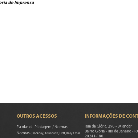
oria de Imprensa
OUTROS ACESSOS
INFORMAÇÕES DE CON
Rua da Glória, 290 - 8º andar
Escolas de Pilotagem / Normas
Bairro Glória - Rio de Janeiro - RJ
Normas
(Trackday, Arrancada, Drift, Rally Cross
20241-180