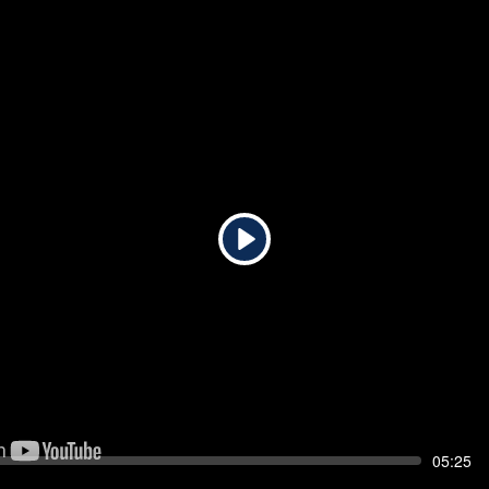
Play
Seek
Current
05:25
time