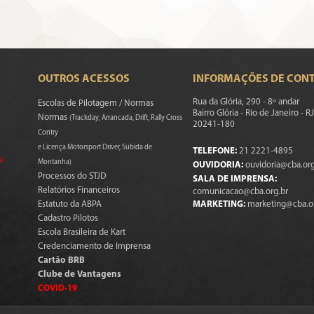
OUTROS ACESSOS
INFORMAÇÕES DE CON
Rua da Glória, 290 - 8º andar
Escolas de Pilotagem / Normas
Bairro Glória - Rio de Janeiro - RJ
Normas
(Trackday, Arrancada, Drift, Rally Cross
20241-180
Contry
e Licença Motorsport Driver, Subida de
TELEFONE:
21 2221-4895
s)
Montanha)
OUVIDORIA:
ouvidoria@cba.org
Processos do STJD
SALA DE IMPRENSA:
Relatórios Financeiros
comunicacao@cba.org.br
Estatuto da ABPA
MARKETING:
marketing@cba.o
Cadastro Pilotos
Escola Brasileira de Kart
Credenciamento de Imprensa
Cartão BRB
Clube de Vantagens
COVID-19