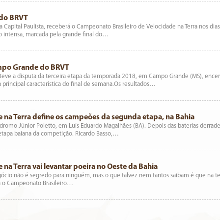
 do BRVT
da Capital Paulista, receberá o Campeonato Brasileiro de Velocidade na Terra nos d
intensa, marcada pela grande final do…
ampo Grande do BRVT
teve a disputa da terceira etapa da temporada 2018, em Campo Grande (MS), encerr
a principal característica do final de semana.Os resultados…
 na Terra define os campeões da segunda etapa, na Bahia
romo Júnior Poletto, em Luís Eduardo Magalhães (BA). Depois das baterias derrad
 etapa baiana da competição. Ricardo Basso,…
na Terra vai levantar poeira no Oeste da Bahia
gócio não é segredo para ninguém, mas o que talvez nem tantos saibam é que na t
pa o Campeonato Brasileiro…