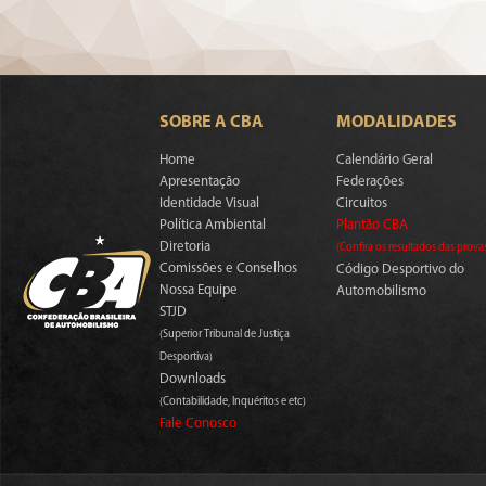
SOBRE A CBA
MODALIDADES
Home
Calendário Geral
Apresentação
Federações
Identidade Visual
Circuitos
Política Ambiental
Plantão CBA
Diretoria
(Confira os resultados das prova
Comissões e Conselhos
Código Desportivo do
Nossa Equipe
Automobilismo
STJD
(Superior Tribunal de Justiça
Desportiva)
Downloads
(Contabilidade, Inquéritos e etc)
Fale Conosco