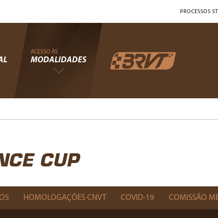
PROCESSOS ST
ACESSO ÀS
AL
MODALIDADES
NCE CUP
OS
HOMOLOGAÇÕES CNVT
COVID-19
COMISSÃO M