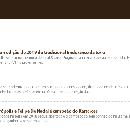
cem edição de 2019 do tradicional Endurance da terra
is vai ficar na memória do local Ricardo Fragnani: vencer a prova ao lado do filho 
rra (BRVT), a prova festiva…
gue se modernizando. Com um campeonato consolidado, disputado desde 1982, a cat
egorias incluídas no Capacete de Ouro, maior premiação do…
rópolis e Felipe De Nadai é campeão do Kartcross
locidade na Terra em 2018 segue apertada e o campeão só será conhecido na últim
 Mello ganhou a penúltima etapa…