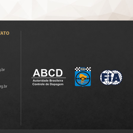
TATO
.br
rg.br