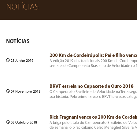
NOTÍCIAS
NOTÍCIAS
200 Km de Cordeirópolis: Pai e filho ven
25 Junho 2019
A edição 2019 dos tradicionais 200 Km de Cordeirópol
semana do Campeonato Brasileiro de Velocidade na Te
BRVT estreia no Capacete de Ouro 2018
07 Novembro 2018
O Campeonato Brasileiro de Velocidade na Terra se
sua história. Pela primeira vez o BRVT terá suas cat
Rick Fragnani vence os 200 Km de Cordei
03 Outubro 2018
A briga pelo título do Campeonato Brasileiro de Ve
de semana, o piracicabano Celso Meneghel Silveira