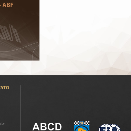
- ABF
TATO
.br