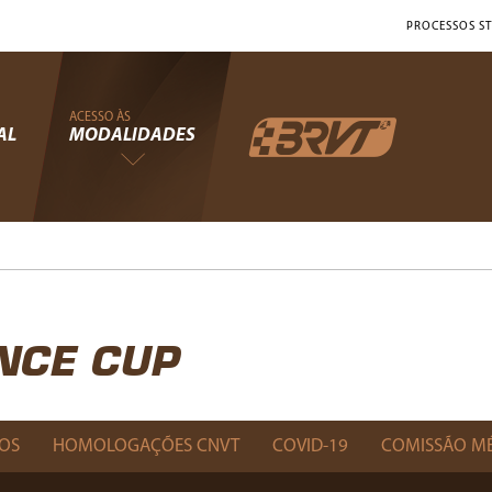
PROCESSOS ST
ACESSO ÀS
AL
MODALIDADES
NCE CUP
OS
HOMOLOGAÇÕES CNVT
COVID-19
COMISSÃO M