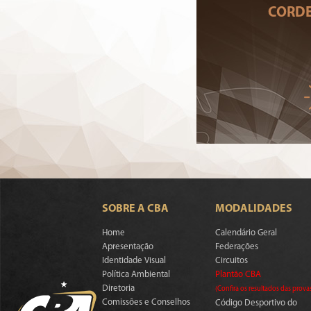
CORDE
SOBRE A CBA
MODALIDADES
Home
Calendário Geral
Apresentação
Federações
Identidade Visual
Circuitos
Política Ambiental
Plantão CBA
Diretoria
(Confira os resultados das prova
Comissões e Conselhos
Código Desportivo do