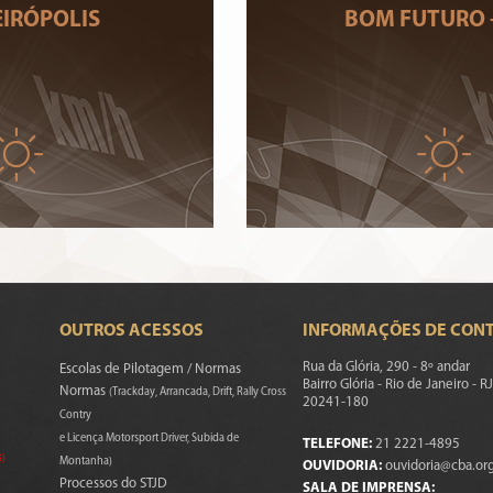
IRÓPOLIS
BOM FUTURO 
OUTROS ACESSOS
INFORMAÇÕES DE CON
Rua da Glória, 290 - 8º andar
Escolas de Pilotagem / Normas
Bairro Glória - Rio de Janeiro - RJ
Normas
(Trackday, Arrancada, Drift, Rally Cross
20241-180
Contry
e Licença Motorsport Driver, Subida de
TELEFONE:
21 2221-4895
s)
Montanha)
OUVIDORIA:
ouvidoria@cba.org
Processos do STJD
SALA DE IMPRENSA: