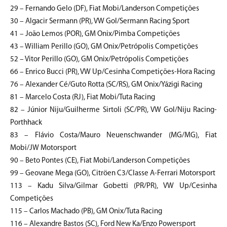
29 – Fernando Gelo (DF), Fiat Mobi/Landerson Competições
30 – Algacir Sermann (PR), VW Gol/Sermann Racing Sport
41 – João Lemos (POR), GM Onix/Pimba Competições
43 – William Perillo (GO), GM Onix/Petrópolis Competições
52 – Vitor Perillo (GO), GM Onix/Petrópolis Competições
66 – Enrico Bucci (PR), VW Up/Cesinha Competições-Hora Racing
76 – Alexander Cé/Guto Rotta (SC/RS), GM Onix/Yázigi Racing
81 – Marcelo Costa (RJ), Fiat Mobi/Tuta Racing
82 – Júnior Niju/Guilherme Sirtoli (SC/PR), VW Gol/Niju Racing-
Porthhack
83 – Flávio Costa/Mauro Neuenschwander (MG/MG), Fiat
Mobi/JW Motorsport
90 – Beto Pontes (CE), Fiat Mobi/Landerson Competições
99 – Geovane Mega (GO), Citröen C3/Classe A-Ferrari Motorsport
113 – Kadu Silva/Gilmar Gobetti (PR/PR), VW Up/Cesinha
Competições
115 – Carlos Machado (PB), GM Onix/Tuta Racing
116 – Alexandre Bastos (SC), Ford New Ka/Enzo Powersport