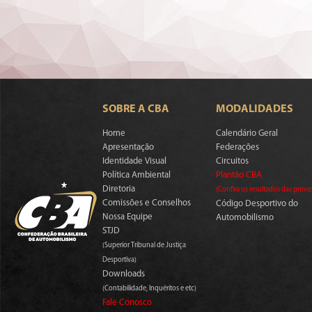
SOBRE A CBA
MODALIDADES
Home
Calendário Geral
Apresentação
Federações
Identidade Visual
Circuitos
Política Ambiental
Plantão CBA
Diretoria
(Confira os resultados das prova
Comissões e Conselhos
Código Desportivo do
Nossa Equipe
Automobilismo
STJD
(Superior Tribunal de Justiça
Desportiva)
Downloads
(Contabilidade, Inquéritos e etc)
Fale Conosco