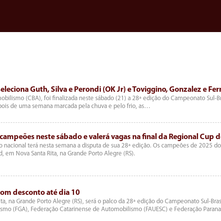
seleciona Guth, Silva e Perondi (OK Jr) e Toviggino, Gonzalez e Fe
ilismo (CBA), foi finalizada neste sábado (21) a 28ª edição do Campeonato Sul-Bras
epois de uma semana marcada pela chuva e pelo frio, as…
 campeões neste sábado e valerá vagas na final da Regional Cup d
o nacional terá nesta semana a disputa de sua 28ª edição. Os campeões de 2025 do
d, em Nova Santa Rita, na Grande Porto Alegre (RS).
 com desconto até dia 10
ta, na Grande Porto Alegre (RS), será o palco da 28ª edição do Campeonato Sul-Brasi
ismo (FGA), Federação Catarinense de Automobilismo (FAUESC) e Federação Para