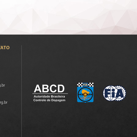
TATO
.br
rg.br