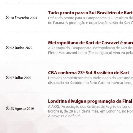
Tudo pronto para o Sul-Brasileiro de Kart
28 Fevereiro 2024
Está tudo pronto para o Campeonato Sul-Brasileiro d
do Paraná. A promoção e organização serão do Kart 
Metropolitano de Kart de Cascavel é marc
02 Junho 2022
A 2ª etapa do Campeonato Metropolitano de Kart de C
Pietro Marcanzoni Lamb (Foz do Iguaçu) venceu pela 
CBA confirma 23º Sul-Brasileiro de Kart
07 Julho 2020
Uma das competições mais tradicionais do kartismo na
disputado no Kartódromo Beto Carrero Internacional
Londrina divulga a programação da Final 
A AKRL (Associação dos Kartistas da Região de Londri
23 Agosto 2019
Borghesi, de 28 a 31 deste mês, em Londrina, no Nor
A prova que definirá…