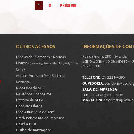
1
2
PRÓXIMA →
OUTROS ACESSOS
INFORMAÇÕES DE CON
Rua da Glória, 290 - 8º andar
Escolas de Pilotagem / Normas
Bairro Glória - Rio de Janeiro - RJ
Normas
(Trackday, Arrancada, Drift, Rally Cross
20241-180
Contry
e Licença Motorsport Driver, Subida de
TELEFONE:
21 2221-4895
s)
Montanha)
OUVIDORIA:
ouvidoria@cba.org
Processos do STJD
SALA DE IMPRENSA:
Relatórios Financeiros
comunicacao@cba.org.br
Estatuto da ABPA
MARKETING:
marketing@cba.o
Cadastro Pilotos
Escola Brasileira de Kart
Credenciamento de Imprensa
Cartão BRB
Clube de Vantagens