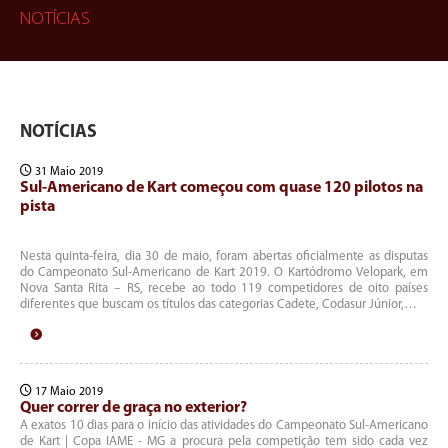
NOTÍCIAS
NOTÍCIAS
31 Maio 2019
Sul-Americano de Kart começou com quase 120 pilotos na
pista
Nesta quinta-feira, dia 30 de maio, foram abertas oficialmente as disputas
do Campeonato Sul-Americano de Kart 2019. O Kartódromo Velopark, em
Nova Santa Rita – RS, recebe ao todo 119 competidores de oito países
diferentes que buscam os títulos das categorias Cadete, Codasur Júnior,…
17 Maio 2019
Quer correr de graça no exterior?
A exatos 10 dias para o início das atividades do Campeonato Sul-Americano
de Kart | Copa IAME - MG a procura pela competição tem sido cada vez