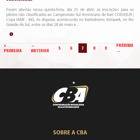
Foram abertas nessa quinta-feira, dia 25 de abril, as inscrições para os
pilotos não classificados ao Campeonato Sul-Americano de Kart CODASUR |
Copa IAME - MG. As disputas acontecerão no Kartódromo Velopark, no Rio
Grande do Sul, entre os dias 28 de maio e…
«
←
PRÓXIMA
5
6
7
8
9
PRIMEIRA
ANTERIOR
→
SOBRE A CBA