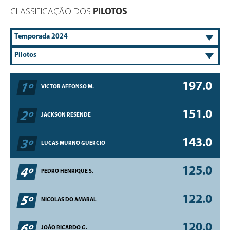
CLASSIFICAÇÃO DOS
PILOTOS
197.0
1º
VICTOR AFFONSO M.
151.0
2º
JACKSON RESENDE
143.0
3º
LUCAS MURNO GUERCIO
125.0
4º
PEDRO HENRIQUE S.
122.0
5º
NICOLAS DO AMARAL
120.0
6º
JOÃO RICARDO G.